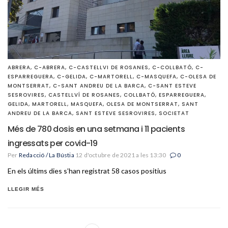
ABRERA
,
C-ABRERA
,
C-CASTELLVI DE ROSANES
,
C-COLLBATÓ
,
C-
ESPARREGUERA
,
C-GELIDA
,
C-MARTORELL
,
C-MASQUEFA
,
C-OLESA DE
MONTSERRAT
,
C-SANT ANDREU DE LA BARCA
,
C-SANT ESTEVE
SESROVIRES
,
CASTELLVÍ DE ROSANES
,
COLLBATÓ
,
ESPARREGUERA
,
GELIDA
,
MARTORELL
,
MASQUEFA
,
OLESA DE MONTSERRAT
,
SANT
ANDREU DE LA BARCA
,
SANT ESTEVE SESROVIRES
,
SOCIETAT
Més de 780 dosis en una setmana i 11 pacients
ingressats per covid-19
Per
Redacció / La Bústia
12 d'octubre de 2021 a les 13:30
0
En els últims dies s’han registrat 58 casos positius
LLEGIR MÉS