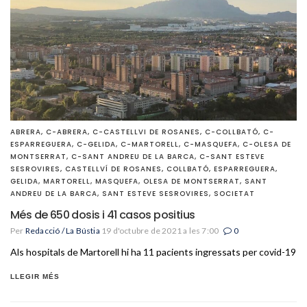
ABRERA
,
C-ABRERA
,
C-CASTELLVI DE ROSANES
,
C-COLLBATÓ
,
C-
ESPARREGUERA
,
C-GELIDA
,
C-MARTORELL
,
C-MASQUEFA
,
C-OLESA DE
MONTSERRAT
,
C-SANT ANDREU DE LA BARCA
,
C-SANT ESTEVE
SESROVIRES
,
CASTELLVÍ DE ROSANES
,
COLLBATÓ
,
ESPARREGUERA
,
GELIDA
,
MARTORELL
,
MASQUEFA
,
OLESA DE MONTSERRAT
,
SANT
ANDREU DE LA BARCA
,
SANT ESTEVE SESROVIRES
,
SOCIETAT
Més de 650 dosis i 41 casos positius
Per
Redacció / La Bústia
19 d'octubre de 2021 a les 7:00
0
Als hospitals de Martorell hi ha 11 pacients ingressats per covid-19
LLEGIR MÉS