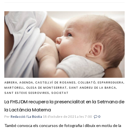
ABRERA
,
AGENDA
,
CASTELLVÍ DE ROSANES
,
COLLBATÓ
,
ESPARREGUERA
,
MARTORELL
,
OLESA DE MONTSERRAT
,
SANT ANDREU DE LA BARCA
,
SANT ESTEVE SESROVIRES
,
SOCIETAT
La FHSJDM recupera la presencialitat en la Setmana de
la Lactància Materna
Per
Redacció / La Bústia
18 d'octubre de 2021 a les 7:00
0
També convoca els concursos de fotografia i dibuix en motiu de la