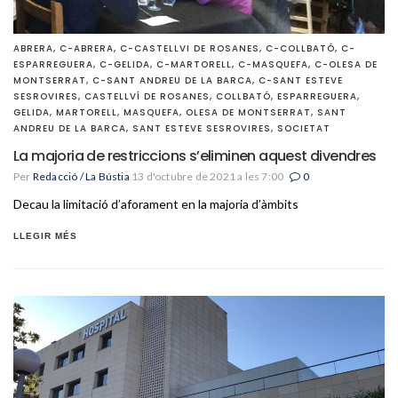
ABRERA
,
C-ABRERA
,
C-CASTELLVI DE ROSANES
,
C-COLLBATÓ
,
C-
ESPARREGUERA
,
C-GELIDA
,
C-MARTORELL
,
C-MASQUEFA
,
C-OLESA DE
MONTSERRAT
,
C-SANT ANDREU DE LA BARCA
,
C-SANT ESTEVE
SESROVIRES
,
CASTELLVÍ DE ROSANES
,
COLLBATÓ
,
ESPARREGUERA
,
GELIDA
,
MARTORELL
,
MASQUEFA
,
OLESA DE MONTSERRAT
,
SANT
ANDREU DE LA BARCA
,
SANT ESTEVE SESROVIRES
,
SOCIETAT
La majoria de restriccions s’eliminen aquest divendres
Per
Redacció / La Bústia
13 d'octubre de 2021 a les 7:00
0
Decau la limitació d’aforament en la majoria d’àmbits
LLEGIR MÉS