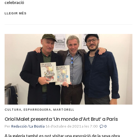
celebració
LLEGIR MÉS
CULTURA
,
ESPARREGUERA
,
MARTORELL
Oriol Malet presenta ‘Un monde d’Art Brut’ a París
Per
Redacció / La Bústia
16 d'octubre de 2021 a les 7:00
0
A la galeria també es pot visitar una exposició de la seva obra