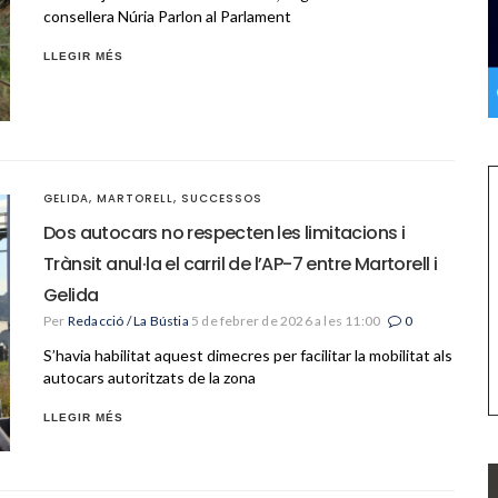
consellera Núria Parlon al Parlament
LLEGIR MÉS
GELIDA
,
MARTORELL
,
SUCCESSOS
Dos autocars no respecten les limitacions i
Trànsit anul·la el carril de l’AP-7 entre Martorell i
Gelida
Per
Redacció / La Bústia
5 de febrer de 2026 a les 11:00
0
S’havia habilitat aquest dimecres per facilitar la mobilitat als
autocars autoritzats de la zona
LLEGIR MÉS