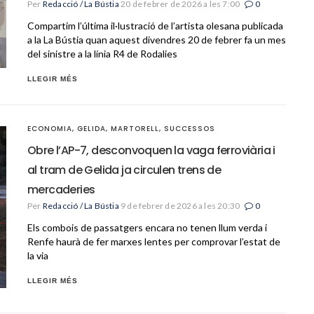
Per
Redacció / La Bústia
20 de febrer de 2026 a les 7:00
0
Compartim l’última il·lustració de l’artista olesana publicada
a la La Bústia quan aquest divendres 20 de febrer fa un mes
del sinistre a la línia R4 de Rodalies
LLEGIR MÉS
ECONOMIA
,
GELIDA
,
MARTORELL
,
SUCCESSOS
Obre l’AP-7, desconvoquen la vaga ferroviària i
al tram de Gelida ja circulen trens de
mercaderies
Per
Redacció / La Bústia
9 de febrer de 2026 a les 20:30
0
Els combois de passatgers encara no tenen llum verda i
Renfe haurà de fer marxes lentes per comprovar l’estat de
la via
LLEGIR MÉS