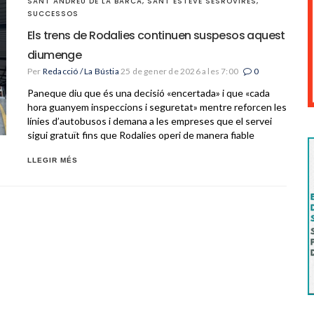
SANT ANDREU DE LA BARCA
,
SANT ESTEVE SESROVIRES
,
SUCCESSOS
Els trens de Rodalies continuen suspesos aquest
diumenge
Per
Redacció / La Bústia
25 de gener de 2026 a les 7:00
0
Paneque diu que és una decisió «encertada» i que «cada
hora guanyem inspeccions i seguretat» mentre reforcen les
línies d’autobusos i demana a les empreses que el servei
sigui gratuït fins que Rodalies operi de manera fiable
LLEGIR MÉS