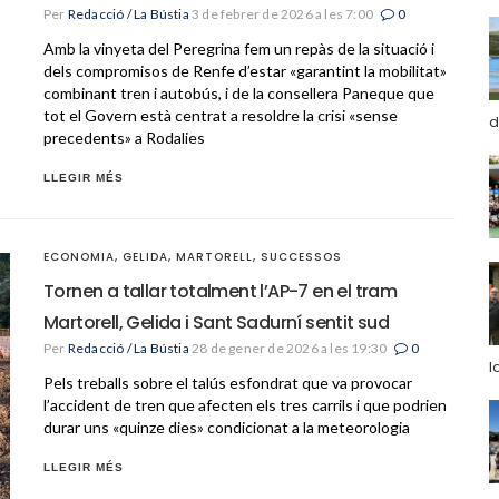
Per
Redacció / La Bústia
3 de febrer de 2026 a les 7:00
0
Amb la vinyeta del Peregrina fem un repàs de la situació i
dels compromisos de Renfe d’estar «garantint la mobilitat»
combinant tren i autobús, i de la consellera Paneque que
tot el Govern està centrat a resoldre la crisi «sense
d
precedents» a Rodalies
LLEGIR MÉS
ECONOMIA
,
GELIDA
,
MARTORELL
,
SUCCESSOS
Tornen a tallar totalment l’AP-7 en el tram
Martorell, Gelida i Sant Sadurní sentit sud
Per
Redacció / La Bústia
28 de gener de 2026 a les 19:30
0
l
Pels treballs sobre el talús esfondrat que va provocar
l’accident de tren que afecten els tres carrils i que podrien
durar uns «quinze dies» condicionat a la meteorologia
LLEGIR MÉS