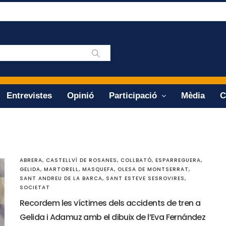
Entrevistes
Opinió
Participació
Mèdia
C
ABRERA
,
CASTELLVÍ DE ROSANES
,
COLLBATÓ
,
ESPARREGUERA
,
GELIDA
,
MARTORELL
,
MASQUEFA
,
OLESA DE MONTSERRAT
,
SANT ANDREU DE LA BARCA
,
SANT ESTEVE SESROVIRES
,
SOCIETAT
Recordem les víctimes dels accidents de tren a
Gelida i Adamuz amb el dibuix de l’Eva Fernández