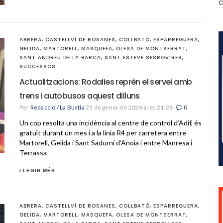
O
ABRERA
,
CASTELLVÍ DE ROSANES
,
COLLBATÓ
,
ESPARREGUERA
,
GELIDA
,
MARTORELL
,
MASQUEFA
,
OLESA DE MONTSERRAT
,
SANT ANDREU DE LA BARCA
,
SANT ESTEVE SESROVIRES
,
SUCCESSOS
Actualitzacions: Rodalies reprèn el servei amb
trens i autobusos aquest dilluns
Per
Redacció / La Bústia
25 de gener de 2026 a les 21:26
0
Un cop resolta una incidència al centre de control d’Adif, és
gratuït durant un mes i a la línia R4 per carretera entre
Martorell, Gelida i Sant Sadurní d’Anoia i entre Manresa i
Terrassa
LLEGIR MÉS
ABRERA
,
CASTELLVÍ DE ROSANES
,
COLLBATÓ
,
ESPARREGUERA
,
GELIDA
,
MARTORELL
,
MASQUEFA
,
OLESA DE MONTSERRAT
,