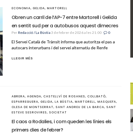
ECONOMIA
,
GELIDA
,
MARTORELL
Obren un carril de l’AP-7 entre Martorell i Gelida
en sentit sud per a autobusos aquest dimecres
Per
Redacció / La Bústia
3 de febrer de 2026 a les 21:00
0
El Servei Català de Trànsit informa que autoritza el pas a
autocars interurbans i del servei alternatiu de Renfe
LLEGIR MÉS
ABRERA
,
AGENDA
,
CASTELLVÍ DE ROSANES
,
COLLBATÓ
,
ESPARREGUERA
,
GELIDA
,
LA BÚSTIA
,
MARTORELL
,
MASQUEFA
,
OLESA DE MONTSERRAT
,
SANT ANDREU DE LA BARCA
,
SANT
ESTEVE SESROVIRES
,
SOCIETAT
El caos a Rodalies, i com queden les línies els
primers dies de febrer?