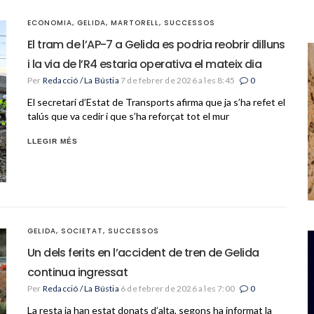
ECONOMIA
,
GELIDA
,
MARTORELL
,
SUCCESSOS
El tram de l’AP-7 a Gelida es podria reobrir dilluns
i la via de l’R4 estaria operativa el mateix dia
Per
Redacció / La Bústia
7 de febrer de 2026 a les 8:45
0
El secretari d’Estat de Transports afirma que ja s’ha refet el
talús que va cedir i que s’ha reforçat tot el mur
LLEGIR MÉS
GELIDA
,
SOCIETAT
,
SUCCESSOS
Un dels ferits en l’accident de tren de Gelida
continua ingressat
Per
Redacció / La Bústia
6 de febrer de 2026 a les 7:00
0
La resta ja han estat donats d’alta, segons ha informat la