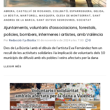
ABRERA
,
CASTELLVÍ DE ROSANES
,
COLLBATÓ
,
ESPARREGUERA
,
GELIDA
,
LA BÚSTIA
,
MARTORELL
,
MASQUEFA
,
OLESA DE MONTSERRAT
,
SANT
ANDREU DE LA BARCA
,
SANT ESTEVE SESROVIRES
,
SOCIETAT
Ajuntaments, voluntaris d’associacions, forestals,
policies, bombers, infermeres i artistes, amb València
Per
Redacció / La Bústia
30 de novembre de 2024 a les 7:00
0
Des de La Bústia i amb el dibuix de l’artista Eva Fernández fem un
recull de les activitats solidàries i la implicació de voluntaris dels 10
municipis de difusió amb els pobles i veïns afectats per la dana
LLEGIR MÉS