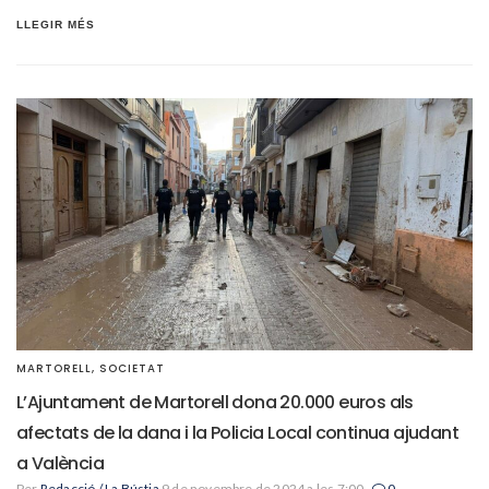
LLEGIR MÉS
MARTORELL
,
SOCIETAT
L’Ajuntament de Martorell dona 20.000 euros als
afectats de la dana i la Policia Local continua ajudant
a València
Per
Redacció / La Bústia
9 de novembre de 2024 a les 7:00
0