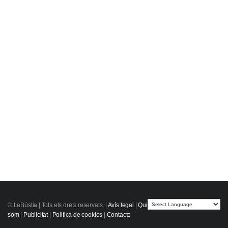
© LaBústia |
Tots els drets reservats.
|
Avís legal
|
Qui
som
|
Publicitat
|
Politica de cookies
|
Contacte