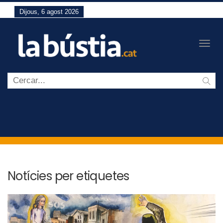
Dijous, 6 agost 2026
Togg
navig
Notícies per etiquetes