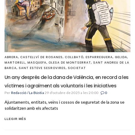
ABRERA
,
CASTELLVÍ DE ROSANES
,
COLLBATÓ
,
ESPARREGUERA
,
GELIDA
,
MARTORELL
,
MASQUEFA
,
OLESA DE MONTSERRAT
,
SANT ANDREU DE LA
BARCA
,
SANT ESTEVE SESROVIRES
,
SOCIETAT
Un any després de la dana de València, en record a les
víctimes i agraïment als voluntaris i les iniciatives
Per
Redacció / La Bústia
29 d'octubre de 2025 a les 20:00
0
Ajuntaments, entitats, veïns i cossos de seguretat de la zona se
solidaritzen amb els afectats
LLEGIR MÉS