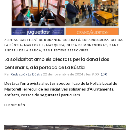
ABRERA
,
CASTELLVÍ DE ROSANES
,
COLLBATÓ
,
ESPARREGUERA
,
GELIDA
,
LA BÚSTIA
,
MARTORELL
,
MASQUEFA
,
OLESA DE MONTSERRAT
,
SANT
ANDREU DE LA BARCA
,
SANT ESTEVE SESROVIRES
La solidaritat amb els afectats per la dana i dos
centenaris, a la portada de La Bústia
Per
Redacció / La Bústia
22 de novembre de 2024 a les 9:00
0
Destaca l’entrevista al sotsinspector i cap de la Policia Local de
Martorell i el recull de les iniciatives solidàries d’Ajuntaments,
entitats, cossos de seguretat i particulars
LLEGIR MÉS