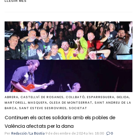
LLEGIR MÉS
ABRERA
,
CASTELLVÍ DE ROSANES
,
COLLBATÓ
,
ESPARREGUERA
,
GELIDA
,
MARTORELL
,
MASQUEFA
,
OLESA DE MONTSERRAT
,
SANT ANDREU DE LA
BARCA
,
SANT ESTEVE SESROVIRES
,
SOCIETAT
Continuen els actes solidaris amb els pobles de
València afectats per la dana
Per
Redacció / La Bústia
9 de desembre de 2024 a les 18:00
0