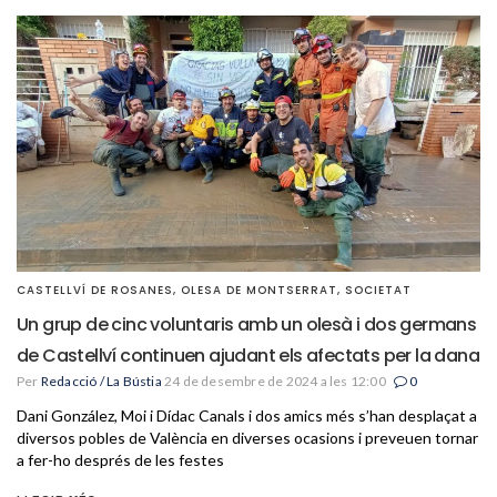
CASTELLVÍ DE ROSANES
,
OLESA DE MONTSERRAT
,
SOCIETAT
Un grup de cinc voluntaris amb un olesà i dos germans
de Castellví continuen ajudant els afectats per la dana
Per
Redacció / La Bústia
24 de desembre de 2024 a les 12:00
0
Dani González, Moi i Dídac Canals i dos amics més s’han desplaçat a
diversos pobles de València en diverses ocasions i preveuen tornar
a fer-ho després de les festes