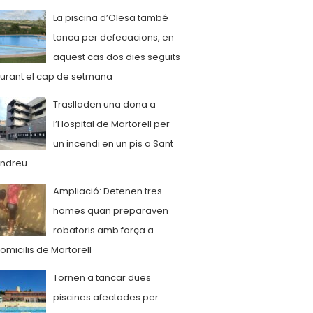
La piscina d’Olesa també
tanca per defecacions, en
aquest cas dos dies seguits
urant el cap de setmana
Traslladen una dona a
l’Hospital de Martorell per
un incendi en un pis a Sant
ndreu
Ampliació: Detenen tres
homes quan preparaven
robatoris amb força a
omicilis de Martorell
Tornen a tancar dues
piscines afectades per