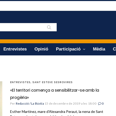
Entrevistes
Opinió
Participació
Mèdia
C
ENTREVISTES
,
SANT ESTEVE SESROVIRES
«El territori comença a sensibilitzar-se amb la
progèria»
Per
Redacció / La Bústia
15 de desembre de 2019 a les 18:00
0
Esther Martínez, mare d’Alexandra Peraut, la nena de Sant