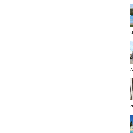
d
A
a