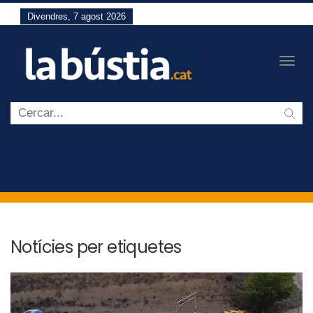
Divendres, 7 agost 2026
Togg
navig
Notícies per etiquetes