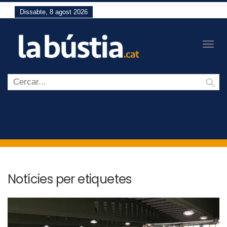
Dissabte, 8 agost 2026
Togg
navig
Notícies per etiquetes