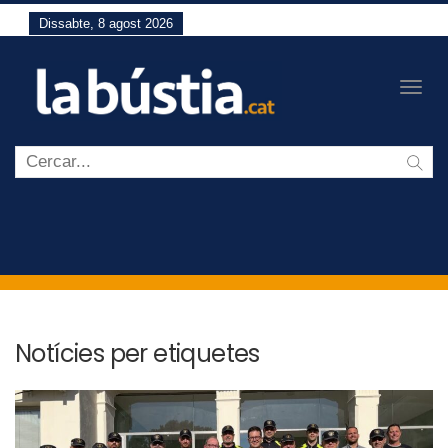
Dissabte, 8 agost 2026
Togg
navig
Notícies per etiquetes