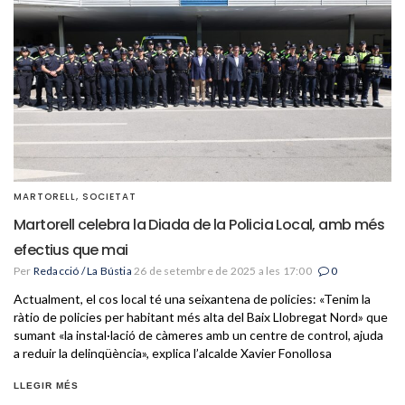
MARTORELL
,
SOCIETAT
Martorell celebra la Diada de la Policia Local, amb més
efectius que mai
Per
Redacció / La Bústia
26 de setembre de 2025 a les 17:00
0
Actualment, el cos local té una seixantena de policies: «Tenim la
ràtio de policies per habitant més alta del Baix Llobregat Nord» que
sumant «la instal·lació de càmeres amb un centre de control, ajuda
a reduir la delinqüència», explica l’alcalde Xavier Fonollosa
LLEGIR MÉS