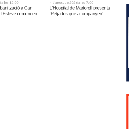
 a les 12:00
4 d'agost de 2026 a les 7:00
rbanització a Can
L’Hospital de Martorell presenta
t Esteve comencen
‘Petjades que acompanyen’