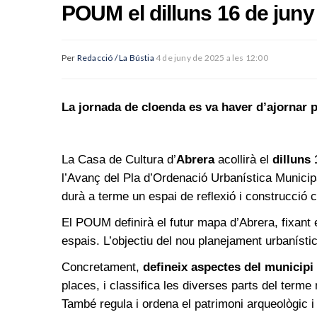
POUM el dilluns 16 de juny
Per
Redacció / La Bústia
4 de juny de 2025 a les 12:00
La jornada de cloenda es va haver d’ajornar p
La Casa de Cultura d’
Abrera
acollirà el
dilluns 
l’Avanç del Pla d’Ordenació Urbanística Municip
durà a terme un espai de reflexió i construcció co
El POUM definirà el futur mapa d’Abrera, fixant 
espais. L’objectiu del nou planejament urbanístic
Concretament,
defineix aspectes del municipi
places, i classifica les diverses parts del terme
També regula i ordena el patrimoni arqueològic i 