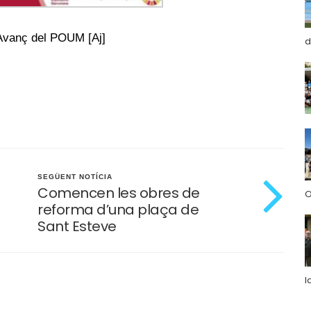
l’Avanç del POUM [Aj]
d
SEGÜENT NOTÍCIA
Comencen les obres de
O
reforma d’una plaça de
Sant Esteve
l