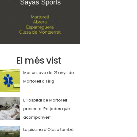
El més vist
Mor un jove de 21 anys de
Martorell a Tírig
L’Hospital de Martorell
presenta ‘Petjades que
acompanyen’
La piscina d’Olesa també