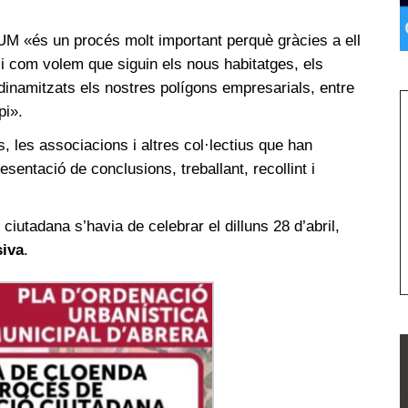
M «és un procés molt important perquè gràcies a ell
s i com volem que siguin els nous habitatges, els
inamitzats els nostres polígons empresarials, entre
pi».
s, les associacions i altres col·lectius que han
resentació de conclusions, treballant, recollint i
ciutadana s’havia de celebrar el dilluns 28 d’abril,
siva
.