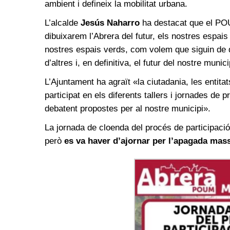
ambient i defineix la mobilitat urbana.
L’alcalde
Jesús Naharro
ha destacat que el POU
dibuixarem l’Abrera del futur, els nostres espai
nostres espais verds, com volem que siguin de d
d’altres i, en definitiva, el futur del nostre munici
L’Ajuntament ha agraït «la ciutadania, les entitat
participat en els diferents tallers i jornades de p
debatent propostes per al nostre municipi».
La jornada de cloenda del procés de participació 
però
es va haver d’ajornar per l’apagada mas