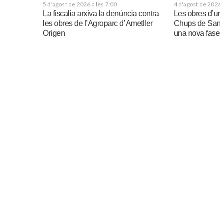
5 d'agost de 2026 a les 7:00
4 d'agost de 2026
La fiscalia arxiva la denúncia contra
Les obres d’u
les obres de l’Agroparc d’Ametller
Chups de San
Origen
una nova fase