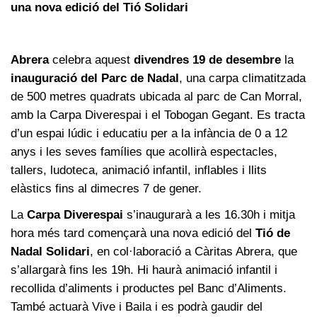
una nova edició del Tió Solidari
Abrera
celebra aquest
divendres 19 de desembre
la
inauguració del Parc de Nadal
, una carpa climatitzada
de 500 metres quadrats ubicada al parc de Can Morral,
amb la Carpa Diverespai i el Tobogan Gegant. Es tracta
d’un espai lúdic i educatiu per a la infància de 0 a 12
anys i les seves famílies que acollirà espectacles,
tallers, ludoteca, animació infantil, inflables i llits
elàstics fins al dimecres 7 de gener.
La
Carpa Diverespai
s’inaugurarà a les 16.30h i mitja
hora més tard començarà una nova edició del
Tió de
Nadal Solidari
, en col·laboració a Càritas Abrera, que
s’allargarà fins les 19h. Hi haurà animació infantil i
recollida d’aliments i productes pel Banc d’Aliments.
També actuarà Vive i Baila i es podrà gaudir del