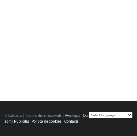
© LaBústia |
Tots els drets reservats.
|
Avís legal
|
Qui
som
|
Publicitat
|
Politica de cookies
|
Contacte