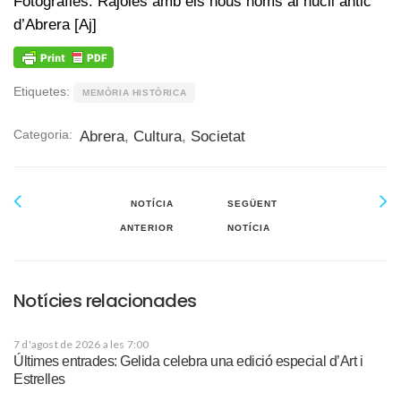
Fotografies: Rajoles amb els nous noms al nucli antic
d’Abrera [Aj]
Etiquetes:
MEMÒRIA HISTÒRICA
Categoria:
Abrera
,
Cultura
,
Societat
NOTÍCIA
SEGÜENT
ANTERIOR
NOTÍCIA
Notícies relacionades
7 d'agost de 2026 a les 7:00
Últimes entrades: Gelida celebra una edició especial d’Art i
Estrelles