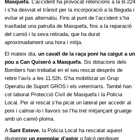
Masquefa
. L’accident ha provocat retencions a la B-224
i s’ha desviat el trànsit per la incorporació a la Beguda i
evitar el pas alternatiu. Fins al punt de l’accident s’ha
traslladat una patrulla de Masquefa, fins a la reparació
del camió i la seva retirada, que ha durat
aproximadament una hora i mitja.
El mateix dia,
un cavall de la raça poni ha caigut a un
pou a Can Quiseró a Masquefa
. Sis dotacions dels
Bombers han treballat en el seu rescat després de
rebre l’avís a les 11.52h. S’ha mobilitzat un Grup
Operatiu de Suport GROS i els veterinaris. També han
col·laborat Protecció Civil de Masquefa i la Policia
Local. Per al rescat s’ha picat un lateral per accedir al
poni i calmar-lo i llavors se l’ha tret mitjançant gruatge
amb un camió ploma.
A
Sant Esteve
, la Policia Local ha rescatat aquest
diumenge
un exemplar d’astor
o falcó perdiguer