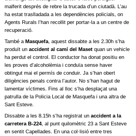
malferit després de rebre la trucada d’un ciutadà. L’au
ha estat traslladada a les dependències policials, on
Agents Rurals l’han recollit per portar-la a un centre de
recuperació.
També a
Masquefa
, aquest dissabte a les 2.30h s’ha
produït un
accident al camí del Maset
quan un vehicle
ha perdut el control. El conductor ha donat positiu en
les proves d’alcoholèmia i conduïa sense haver
obtingut mai el permís de conduir. Ja s’han obert
diligències penals contra l’autor. No s’han hagut de
lamentar víctimes. Fins al lloc s’ha desplaçat una
patrulla de la Policia Local de Masquefa i una altra de
Sant Esteve.
Dissabte a les 8.15h s’ha registrat un
accident a la
carretera B-224
, al punt quilomètric 23 a Sant Esteve
en sentit Capellades. En una col·lisió entre tres