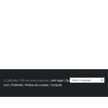
© LaBústia |
Tots els drets reservats.
|
Avís legal
|
Qui
som
|
Publicitat
|
Politica de cookies
|
Contacte