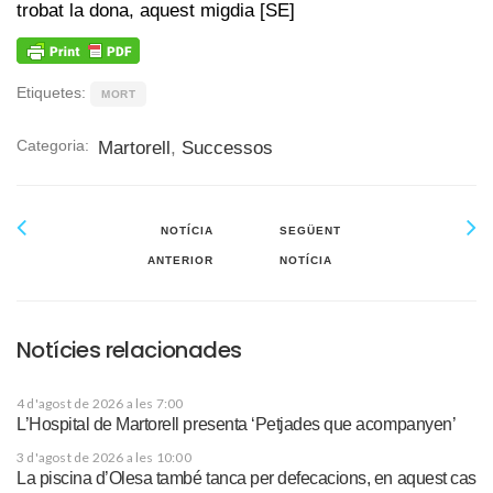
trobat la dona, aquest migdia [SE]
Etiquetes:
MORT
Categoria:
Martorell
,
Successos
NOTÍCIA
SEGÜENT
ANTERIOR
NOTÍCIA
Notícies relacionades
4 d'agost de 2026 a les 7:00
L’Hospital de Martorell presenta ‘Petjades que acompanyen’
3 d'agost de 2026 a les 10:00
La piscina d’Olesa també tanca per defecacions, en aquest cas