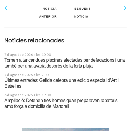
NOTÍCIA
SEGÜENT
ANTERIOR
NOTÍCIA
Notícies relacionades
7 d'agost de 2026 a les 10:00
Tornen a tancar dues piscines afectades per defecacions i una
també per una avaria després de la forta pluja
7 d'agost de 2026 a les 7:00
Últimes entrades: Gelida celebra una edició especial d’Art i
Estrelles
6 d'agost de 2026 a les 19:00
Ampliació: Detenen tres homes quan preparaven robatoris
amb força a domicilis de Martorell