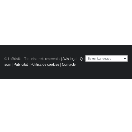
© LaBústia |
Tots els drets reservats.
|
Avís legal
|
Qui
som
|
Publicitat
|
Politica de cookies
|
Contacte