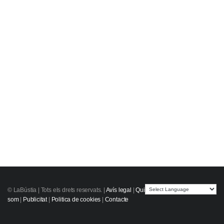
© LaBústia |
Tots els drets reservats.
|
Avís legal
|
Qui
som
|
Publicitat
|
Politica de cookies
|
Contacte