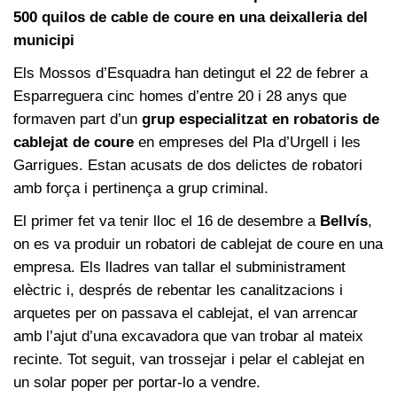
500 quilos de cable de coure en una deixalleria del
municipi
Els Mossos d’Esquadra han detingut el 22 de febrer a
Esparreguera cinc homes d’entre 20 i 28 anys que
formaven part d’un
grup especialitzat en robatoris de
cablejat de coure
en empreses del Pla d’Urgell i les
Garrigues. Estan acusats de dos delictes de robatori
amb força i pertinença a grup criminal.
El primer fet va tenir lloc el 16 de desembre a
Bellvís
,
on es va produir un robatori de cablejat de coure en una
empresa. Els lladres van tallar el subministrament
elèctric i, després de rebentar les canalitzacions i
arquetes per on passava el cablejat, el van arrencar
amb l’ajut d’una excavadora que van trobar al mateix
recinte. Tot seguit, van trossejar i pelar el cablejat en
un solar poper per portar-lo a vendre.