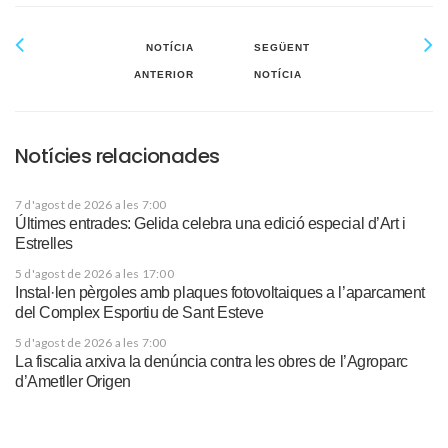
NOTÍCIA
SEGÜENT
ANTERIOR
NOTÍCIA
Notícies relacionades
7 d'agost de 2026 a les 7:00
Últimes entrades: Gelida celebra una edició especial d’Art i
Estrelles
5 d'agost de 2026 a les 17:00
Instal·len pèrgoles amb plaques fotovoltaiques a l’aparcament
del Complex Esportiu de Sant Esteve
5 d'agost de 2026 a les 7:00
La fiscalia arxiva la denúncia contra les obres de l’Agroparc
d’Ametller Origen