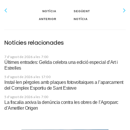
NOTÍCIA
SEGÜENT
ANTERIOR
NOTÍCIA
Notícies relacionades
7 d'agost de 2026 a les 7:00
Últimes entrades: Gelida celebra una edició especial d’Art i
Estrelles
5 d'agost de 2026 a les 17:00
Instal·len pèrgoles amb plaques fotovoltaiques a l’aparcament
del Complex Esportiu de Sant Esteve
5 d'agost de 2026 a les 7:00
La fiscalia arxiva la denúncia contra les obres de l’Agroparc
d’Ametller Origen