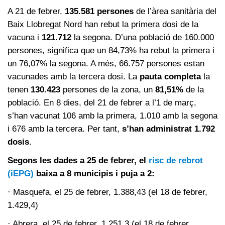
A 21 de febrer,
135.581 persones
de l’àrea sanitària del
Baix Llobregat Nord han rebut la primera dosi de la
vacuna i
121.712
la segona. D’una població de 160.000
persones, significa que un 84,73% ha rebut la primera i
un 76,07% la segona. A més, 66.757 persones estan
vacunades amb la tercera dosi. La
pauta completa
la
tenen
130.423
persones de la zona, un
81,51%
de la
població. En 8 dies, del 21 de febrer a l’1 de març,
s’han vacunat 106 amb la primera, 1.010 amb la segona
i 676 amb la tercera. Per tant,
s’han administrat 1.792
dosis
.
Segons les dades a 25 de febrer, el
risc de rebrot
(iEPG)
baixa a 8 municipis i puja a 2:
· Masquefa, el 25 de febrer, 1.388,43 (el 18 de febrer,
1.429,4)
· Abrera, el 25 de febrer, 1.251,3 (el 18 de febrer,