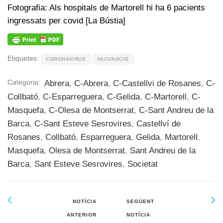
Fotografia: Als hospitals de Martorell hi ha 6 pacients
ingressats per covid [La Bústia]
Etiquetes:
CORONAVIRUS
VACUNACIÓ
Categoria:
Abrera
,
C-Abrera
,
C-Castellvi de Rosanes
,
C-
Collbató
,
C-Esparreguera
,
C-Gelida
,
C-Martorell
,
C-
Masquefa
,
C-Olesa de Montserrat
,
C-Sant Andreu de la
Barca
,
C-Sant Esteve Sesrovires
,
Castellví de
Rosanes
,
Collbató
,
Esparreguera
,
Gelida
,
Martorell
,
Masquefa
,
Olesa de Montserrat
,
Sant Andreu de la
Barca
,
Sant Esteve Sesrovires
,
Societat
NOTÍCIA
SEGÜENT
ANTERIOR
NOTÍCIA