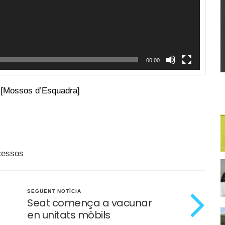
00:00
al [Mossos d’Esquadra]
cessos
SEGÜENT NOTÍCIA
Seat comença a vacunar
en unitats mòbils