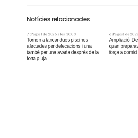
Notícies relacionades
7 d'agost de 2026 a les 10:00
6 d'agost de 2026
Tornen a tancar dues piscines
Ampliació: De
afectades per defecacions i una
quan preparav
també per una avaria després de la
força a domicil
forta pluja