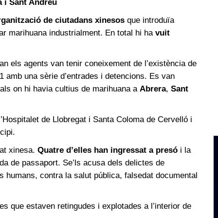
a i Sant Andreu
rganització de ciutadans xinesos
que introduïa
var marihuana industrialment. En total hi ha
vuit
an els agents van tenir coneixement de l’existència de
21 amb una sèrie d’entrades i detencions. Es van
rials on hi havia cultius de marihuana a
Abrera
,
Sant
’Hospitalet de Llobregat i Santa Coloma de Cervelló i
cipi.
tat xinesa.
Quatre d’elles han ingressat a presó
i la
ada de passaport. Se’ls acusa dels delictes de
ers humans, contra la salut pública, falsedat documental
es que estaven retingudes i explotades a l’interior de