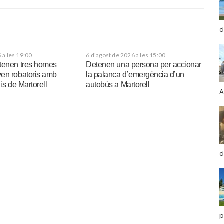
d
 a les 19:00
6 d'agost de 2026 a les 15:00
tenen tres homes
Detenen una persona per accionar
en robatoris amb
la palanca d’emergència d’un
is de Martorell
autobús a Martorell
A
d
p