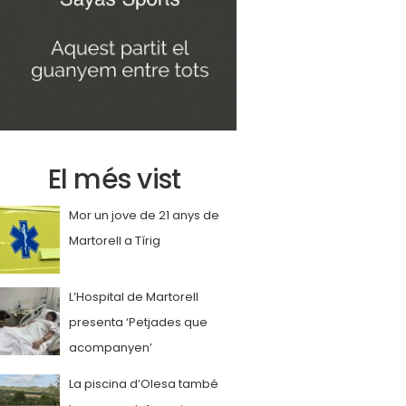
El més vist
Mor un jove de 21 anys de
Martorell a Tírig
L’Hospital de Martorell
presenta ‘Petjades que
acompanyen’
La piscina d’Olesa també