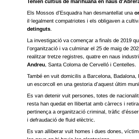
Tenien cultius de marihuana en naus d’Abrer
Els Mossos d’Esquadra han desmantellat una
o
il·legalment compatriotes i els obligaven a culti
detinguts
.
La investigació va començar a finals de 2019 qu
l’organització i va culminar el 25 de maig de 20
realitzar tretze registres, quatre en naus indust
Andreu
, Santa Coloma de Cervelló i Centelles.
També en vuit domicilis a Barcelona, Badalona, l
un escorcoll en una gestoria d’aquest últim muni
Es van detenir vuit persones, totes de nacionali
resta han quedat en llibertat amb càrrecs i retir
pertinença a organització criminal, tràfic d’éss
i defraudació de fluid elèctric.
Es van alliberar vuit homes i dues dones, víctim