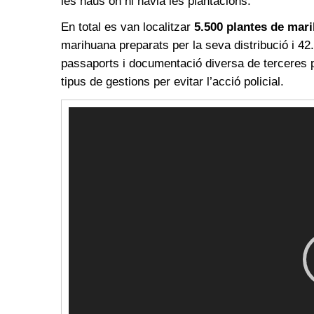
les naus on hi havia les plantacions.
En total es van localitzar
5.500 plantes de mar
marihuana preparats per la seva distribució i 4
passaports i documentació diversa de terceres p
tipus de gestions per evitar l’acció policial.
Reproductor
de
vídeo