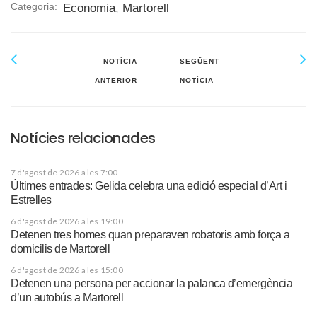
Categoria:
Economia
,
Martorell
NOTÍCIA
SEGÜENT
ANTERIOR
NOTÍCIA
Notícies relacionades
7 d'agost de 2026 a les 7:00
Últimes entrades: Gelida celebra una edició especial d’Art i
Estrelles
6 d'agost de 2026 a les 19:00
Detenen tres homes quan preparaven robatoris amb força a
domicilis de Martorell
6 d'agost de 2026 a les 15:00
Detenen una persona per accionar la palanca d’emergència
d’un autobús a Martorell