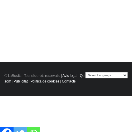
© LaBústia |
Tots els drets reservats.
|
Avís legal
|
Qui
som
|
Publicitat
|
Politica de cookies
|
Contacte