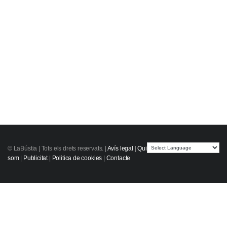
© LaBústia |
Tots els drets reservats.
|
Avís legal
|
Qui
som
|
Publicitat
|
Politica de cookies
|
Contacte