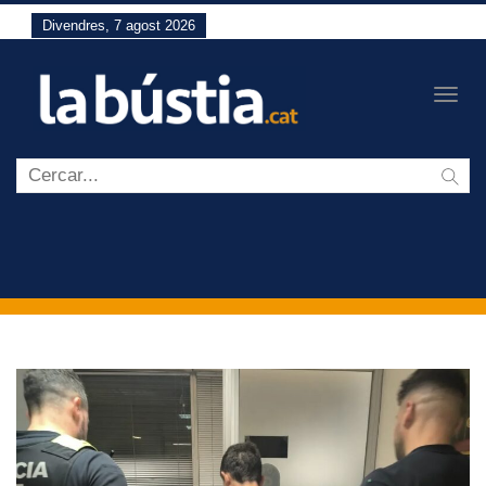
Divendres, 7 agost 2026
Togg
navig