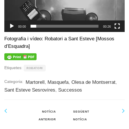
00:00
00:26
Fotografia i vídeo: Robatori a Sant Esteve [Mossos
d’Esquadra]
Etiquetes:
ROBATORI
Categoria:
Martorell
,
Masquefa
,
Olesa de Montserrat
,
Sant Esteve Sesrovires
,
Successos
NOTÍCIA
SEGÜENT
ANTERIOR
NOTÍCIA