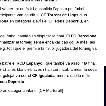
 les categories aleví i infantil
l
va ser tot un èxit i consolida l’aposta pel futbol
rticipants van gaudir al
CE Torrent de Llops
d’un
lona
en categoria aleví i el
CF Reus Deportiu
, en
del futbol català van disputar la final. El
FC Barcelona
finalitzar el torneig sense encaixar cap gol. A més, les
g, tot i que el premi a la millor jugadora del torneig va
 batre el
RCD Espanyol
, que també va assolir la final.
) a les blanc-i-blaves i han certificat, a més, la seva
s golejat va ser el
CF Igualada
, mentre que la millor
eus Deportiu
.
 en categoria infantil [CF Martorell]