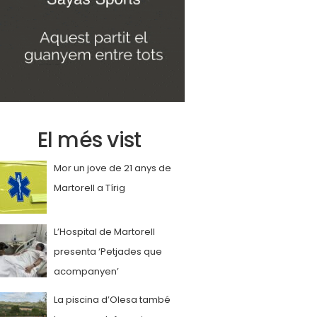
El més vist
Mor un jove de 21 anys de
Martorell a Tírig
L’Hospital de Martorell
presenta ‘Petjades que
acompanyen’
La piscina d’Olesa també