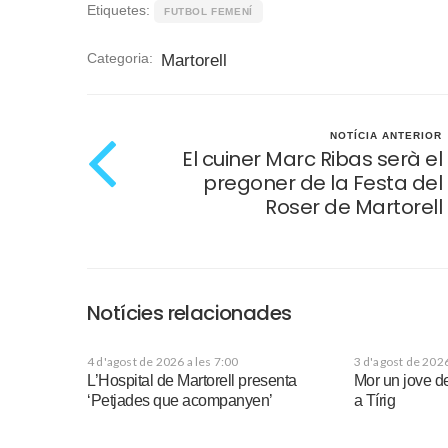
Etiquetes:
FUTBOL FEMENÍ
Categoria:
Martorell
NOTÍCIA ANTERIOR
El cuiner Marc Ribas serà el
pregoner de la Festa del
Roser de Martorell
Notícies relacionades
4 d'agost de 2026 a les 7:00
3 d'agost de 2026
L’Hospital de Martorell presenta
Mor un jove d
‘Petjades que acompanyen’
a Tírig