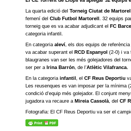
El CE Torrent de Llops va aplegar 32 equips en
La quarta edició del
Torneig Ciutat de Martorel
femení del
Club Futbol Martorell
. 32 equips pa
torneig que es va acabar adjudicant el
FC Barce
categoria infantil.
En categoria
aleví
, els dos equips de referència 
va acabar superant el
RCD Espanyol
(2-0) i va 
blaugranes van ser les més golejadores del tornei
ser per a
Irina Barrón
, de l’
Atlètic Vilafranca.
En la categoria
infantil
, el
CF Reus Deportiu
va
Les reusenques es van imposar per la mínima (2-1
condició d’equip més golejador. El conjunt meny
jugadora va recaure a
Mireia Cassolà
, del
CF R
Fotografia: El CF Reus Deportiu va ser el campió