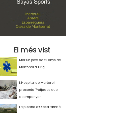
El més vist
Mor un jove de 21 anys de
Martorell a Tírig
L’Hospital de Martorell
presenta ‘Petjades que
acompanyen’
La piscina d’Olesa també