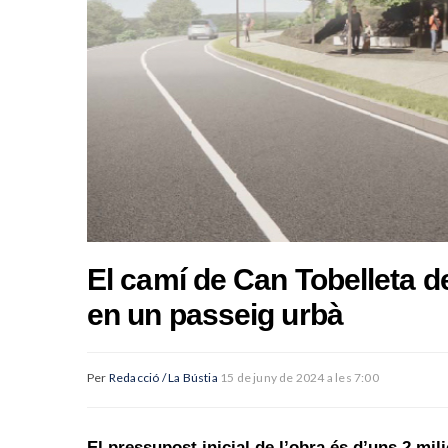
El camí de Can Tobelleta d
en un passeig urbà
Per
Redacció / La Bústia
15 de juny de 2024 a les 7:00
El pressupost inicial de l’obra és d’uns 2 mi