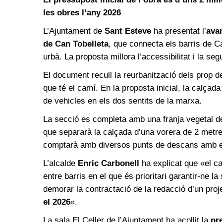
les obres l’any 2026
L’Ajuntament de
Sant Esteve
ha presentat l’
avan
de Can Tobelleta
, que connecta els barris de Ca
urbà. La proposta millora l’accessibilitat i la seg
El document recull la reurbanització dels prop d
que té el camí. En la proposta inicial, la calçada
de vehicles en els dos sentits de la marxa.
La secció es completa amb una franja vegetal d
que separarà la calçada d’una vorera de 2 metres
comptarà amb diversos punts de descans amb ele
L’alcalde
Enric Carbonell
ha explicat que «el c
entre barris en el que és prioritari garantir-ne l
demorar la contractació de la redacció d’un pro
el 2026
«.
La sala El Celler de l’Ajuntament ha acollit la
pr