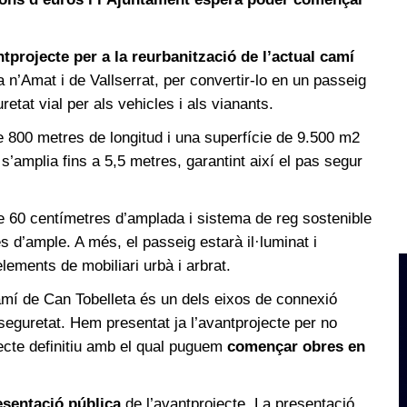
tprojecte per a la reurbanització de l’actual camí
 n’Amat i de Vallserrat, per convertir-lo en un passeig
uretat vial per als vehicles i als vianants.
e 800 metres de longitud i una superfície de 9.500 m2
 s’amplia fins a 5,5 metres, garantint així el pas segur
e 60 centímetres d’amplada i sistema de reg sostenible
 d’ample. A més, el passeig estarà il·luminat i
ments de mobiliari urbà i arbrat.
amí de Can Tobelleta és un dels eixos de connexió
a seguretat. Hem presentat ja l’avantprojecte per no
jecte definitiu amb el qual puguem
començar obres en
esentació pública
de l’avantprojecte. La presentació