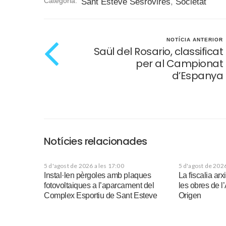
Categoria:
Sant Esteve Sesrovires
,
Societat
NOTÍCIA ANTERIOR
Saül del Rosario, classificat
per al Campionat
d’Espanya
Notícies relacionades
5 d'agost de 2026 a les 17:00
5 d'agost de 2026
Instal·len pèrgoles amb plaques
La fiscalia ar
fotovoltaiques a l’aparcament del
les obres de l
Complex Esportiu de Sant Esteve
Origen