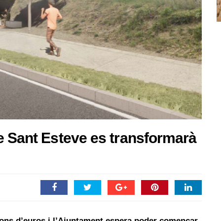
e Sant Esteve es transformarà
lions d’euros i l’Ajuntament espera poder començar