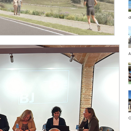
d
A
O