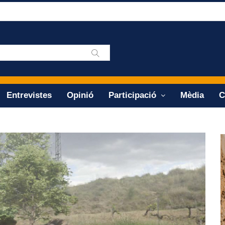
Entrevistes
Opinió
Participació
Mèdia
C