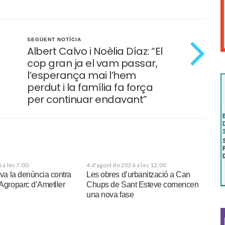
SEGÜENT NOTÍCIA
Albert Calvo i Noèlia Díaz: “El
cop gran ja el vam passar,
l’esperança mai l’hem
perdut i la família fa força
per continuar endavant”
 a les 7:00
4 d'agost de 2026 a les 12:00
xiva la denúncia contra
Les obres d’urbanització a Can
’Agroparc d’Ametller
Chups de Sant Esteve comencen
una nova fase