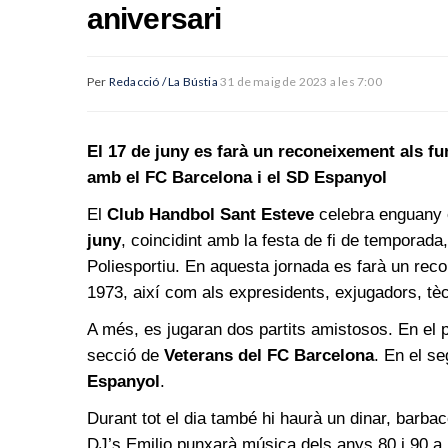
aniversari
Per
Redacció / La Bústia
31 de maig de 2023 a les 7:00
El 17 de juny es farà un reconeixement als fu
amb el FC Barcelona i el SD Espanyol
El
Club Handbol Sant Esteve
celebra enguany 
juny
, coincidint amb la festa de fi de temporada, 
Poliesportiu. En aquesta jornada es farà un reco
1973, així com als expresidents, exjugadors, tècn
A més, es jugaran dos partits amistosos. En el p
secció de
Veterans del FC Barcelona
. En el s
Espanyol
.
Durant tot el dia també hi haurà un dinar, barbaco
DJ’s Emilio punxarà música dels anys 80 i 90 a l