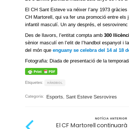
El CH Sant Esteve va néixer l’any 1973 gràcies a
CH Martorell, qui va fer una promoció entre els 
infantil masculí. Un any després, el sesroviren
Des de llavors, l’entitat compta amb
300 llicènc
sènior masculí en l’elit de l’handbol espanyol i 
del món que
enguany se celebra del 14 al 18 de
Fotografia: Diada de presentació de la tempora
Etiquetes:
HÀNDBOL
Categoria:
Esports
,
Sant Esteve Sesrovires
NOTÍCIA ANTERIOR
El CF Martorell continuarà