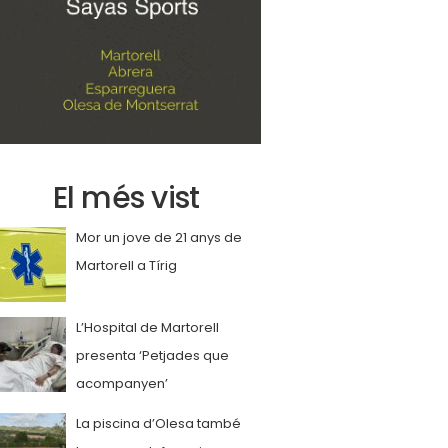
El més vist
Mor un jove de 21 anys de
Martorell a Tírig
L’Hospital de Martorell
presenta ‘Petjades que
acompanyen’
La piscina d’Olesa també