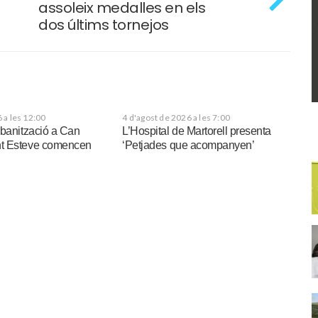
assoleix medalles en els
dos últims tornejos
 a les 12:00
4 d'agost de 2026 a les 7:00
rbanització a Can
L’Hospital de Martorell presenta
t Esteve comencen
‘Petjades que acompanyen’