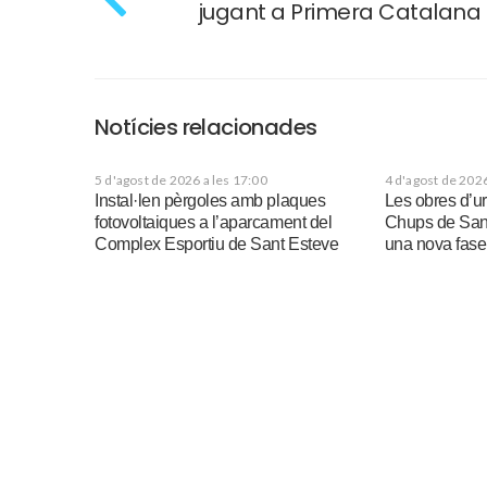
jugant a Primera Catalana
Notícies relacionades
5 d'agost de 2026 a les 17:00
4 d'agost de 2026
Instal·len pèrgoles amb plaques
Les obres d’u
fotovoltaiques a l’aparcament del
Chups de San
Complex Esportiu de Sant Esteve
una nova fase