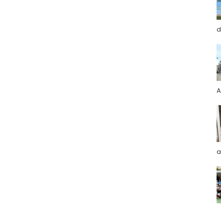
d
A
a