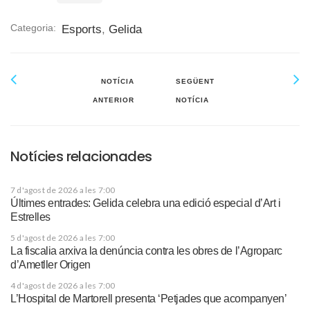
Categoria:
Esports
,
Gelida
NOTÍCIA
SEGÜENT
ANTERIOR
NOTÍCIA
Notícies relacionades
7 d'agost de 2026 a les 7:00
Últimes entrades: Gelida celebra una edició especial d’Art i
Estrelles
5 d'agost de 2026 a les 7:00
La fiscalia arxiva la denúncia contra les obres de l’Agroparc
d’Ametller Origen
4 d'agost de 2026 a les 7:00
L’Hospital de Martorell presenta ‘Petjades que acompanyen’