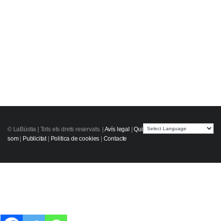
© LaBústia |
Tots els drets reservats.
|
Avís legal
|
Qui
som
|
Publicitat
|
Politica de cookies
|
Contacte