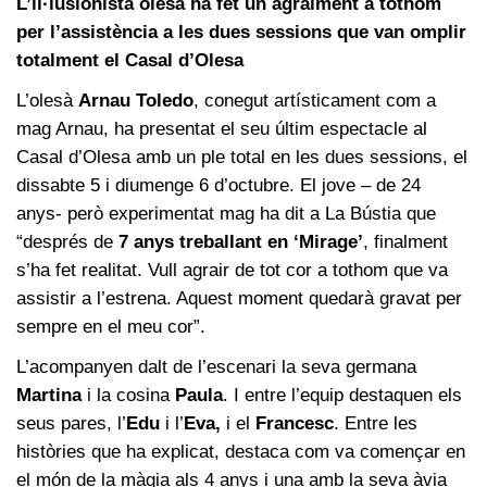
L’il·lusionista olesà ha fet un agraïment a tothom
per l’assistència a les dues sessions que van omplir
totalment el Casal d’Olesa
L’olesà
Arnau Toledo
, conegut artísticament com a
mag Arnau, ha presentat el seu últim espectacle al
Casal d’Olesa amb un ple total en les dues sessions, el
dissabte 5 i diumenge 6 d’octubre. El jove – de 24
anys- però experimentat mag ha dit a La Bústia que
“després de
7 anys treballant en ‘Mirage’
, finalment
s’ha fet realitat. Vull agrair de tot cor a tothom que va
assistir a l’estrena. Aquest moment quedarà gravat per
sempre en el meu cor”.
L’acompanyen dalt de l’escenari la seva germana
Martina
i la cosina
Paula
. I entre l’equip destaquen els
seus pares, l’
Edu
i l’
Eva,
i el
Francesc
. Entre les
històries que ha explicat, destaca com va començar en
el món de la màgia als 4 anys i una amb la seva àvia