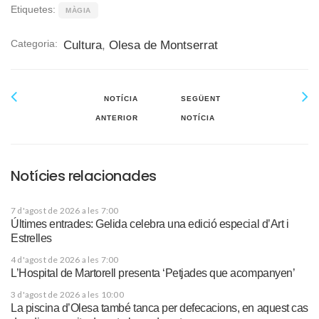
Etiquetes:
MÀGIA
Categoria:
Cultura
,
Olesa de Montserrat
NOTÍCIA
SEGÜENT
ANTERIOR
NOTÍCIA
Notícies relacionades
7 d'agost de 2026 a les 7:00
Últimes entrades: Gelida celebra una edició especial d’Art i
Estrelles
4 d'agost de 2026 a les 7:00
L’Hospital de Martorell presenta ‘Petjades que acompanyen’
3 d'agost de 2026 a les 10:00
La piscina d’Olesa també tanca per defecacions, en aquest cas