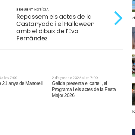
SEGÜENT NOTÍCIA
Repassem els actes de la
d
Castanyada i el Halloween
amb el dibuix de l’Eva
Fernández
 a les 7:00
2 d'agost de 2026 a les 7:00
e 21 anys de Martorell
Gelida presenta el cartell, el
Programa i els actes de la Festa
Major 2026
l