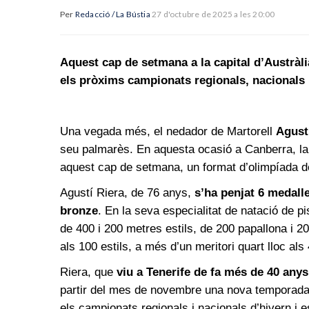
Per
Redacció / La Bústia
27 d'octubre de 2025 a les 20:00
Aquest cap de setmana a la capital d’Austràlia
els pròxims campionats regionals, nacionals i
Una vegada més, el nedador de Martorell
Agust
seu palmarès. En aquesta ocasió a Canberra, la 
aquest cap de setmana, un format d’olimpíada d
Agustí Riera, de 76 anys,
s’ha penjat 6 medall
bronze
. En la seva especialitat de natació de p
de 400 i 200 metres estils, de 200 papallona i 2
als 100 estils, a més d’un meritori quart lloc als 
Riera, que
viu a Tenerife de fa més de 40 anys 
partir del mes de novembre una nova temporada
els campionats regionals i nacionals d’hivern i e