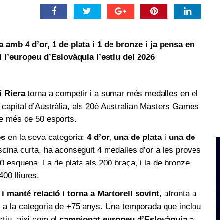
 amb 4 d’or, 1 de plata i 1 de bronze i ja pensa en
 l’europeu d’Eslovàquia l’estiu del 2026
í Riera
torna a competir i a sumar més medalles en el
capital d’Austràlia, als 20è Australian Masters Games
e més de 50 esports.
es
en la seva categoria:
4 d’or, una de plata i una de
iscina curta, ha aconseguit 4 medalles d’or a les proves
00 esquena. La de plata als 200 braça, i la de bronze
400 lliures.
i manté relació i torna a Martorell sovint
, afronta a
 a la categoria de +75 anys. Una temporada que inclou
stiu, així com el
campionat europeu d’Eslovàquia a