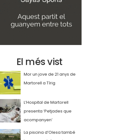
El més vist
Mor un jove de 21 anys de
Martorell a Tírig
L’Hospital de Martorell
presenta ‘Petjades que
acompanyen’
La piscina d’Olesa també