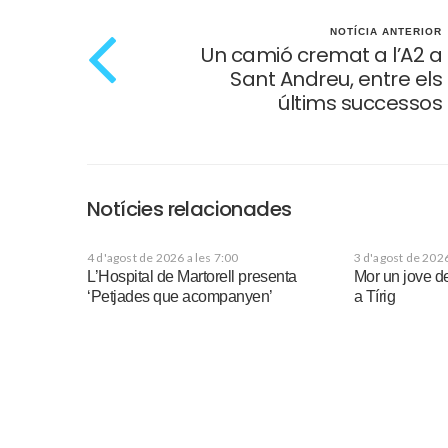
NOTÍCIA ANTERIOR
Un camió cremat a l’A2 a
Sant Andreu, entre els
últims successos
Notícies relacionades
4 d'agost de 2026 a les 7:00
3 d'agost de 2026
L’Hospital de Martorell presenta
Mor un jove d
‘Petjades que acompanyen’
a Tírig