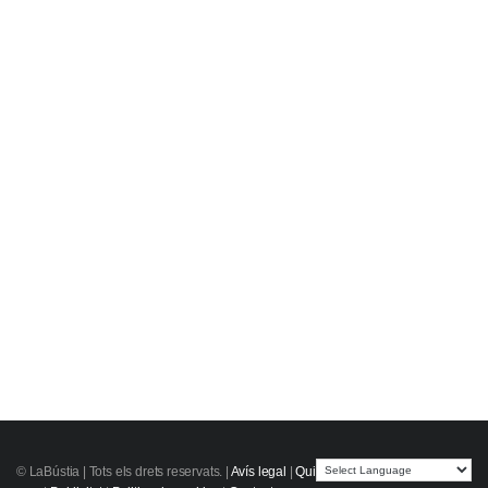
© LaBústia |
Tots els drets reservats.
|
Avís legal
|
Qui