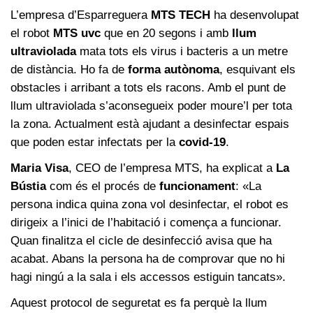
L’empresa d’Esparreguera
MTS TECH
ha desenvolupat
el robot
MTS uvc
que en 20 segons i amb
llum
ultraviolada
mata tots els virus i bacteris a un metre
de distància. Ho fa de
forma autònoma
, esquivant els
obstacles i arribant a tots els racons. Amb el punt de
llum ultraviolada s’aconsegueix poder moure’l per tota
la zona. Actualment està ajudant a desinfectar espais
que poden estar infectats per la
covid-19
.
Maria Visa
, CEO de l’empresa MTS, ha explicat a
La
Bústia
com és el procés de
funcionament
: «La
persona indica quina zona vol desinfectar, el robot es
dirigeix a l’inici de l’habitació i comença a funcionar.
Quan finalitza el cicle de desinfecció avisa que ha
acabat. Abans la persona ha de comprovar que no hi
hagi ningú a la sala i els accessos estiguin tancats».
Aquest protocol de seguretat es fa perquè la llum