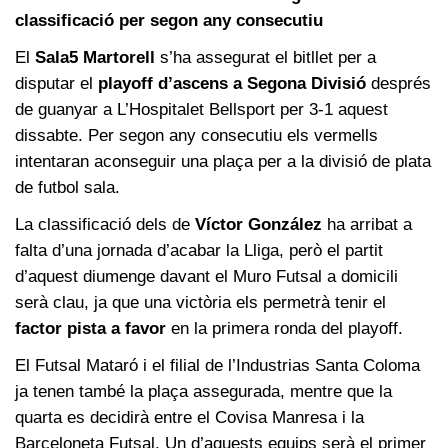
classificació per segon any consecutiu
El
Sala5 Martorell
s’ha assegurat el bitllet per a
disputar el
playoff d’ascens a Segona Divisió
després
de guanyar a L’Hospitalet Bellsport per 3-1 aquest
dissabte. Per segon any consecutiu els vermells
intentaran aconseguir una plaça per a la divisió de plata
de futbol sala.
La classificació dels de
Víctor González
ha arribat a
falta d’una jornada d’acabar la Lliga, però el partit
d’aquest diumenge davant el Muro Futsal a domicili
serà clau, ja que una victòria els permetrà tenir el
factor pista a favor
en la primera ronda del playoff.
El Futsal Mataró i el filial de l’Industrias Santa Coloma
ja tenen també la plaça assegurada, mentre que la
quarta es decidirà entre el Covisa Manresa i la
Barceloneta Futsal. Un d’aquests equips serà el primer