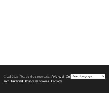
© LaBústia |
Tots els drets reservats.
|
Avís legal
|
Qui
som
|
Publicitat
|
Politica de cookies
|
Contacte