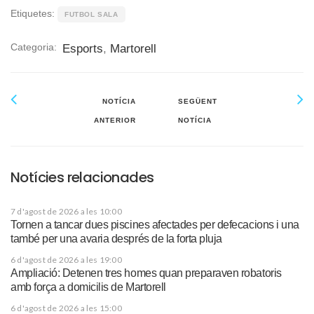
Etiquetes:
FUTBOL SALA
Categoria:
Esports
,
Martorell
NOTÍCIA
SEGÜENT
ANTERIOR
NOTÍCIA
Notícies relacionades
7 d'agost de 2026 a les 10:00
Tornen a tancar dues piscines afectades per defecacions i una
també per una avaria després de la forta pluja
6 d'agost de 2026 a les 19:00
Ampliació: Detenen tres homes quan preparaven robatoris
amb força a domicilis de Martorell
6 d'agost de 2026 a les 15:00