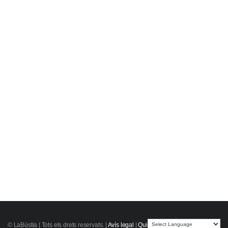
© LaBústia |
Tots els drets reservats.
|
Avís legal
|
Qui