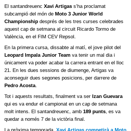
El santandreuenc
Xavi Artigas
s’ha proclamat
subcampió del món de
Moto 3 Junior World
Championship
després de les tres curses celebrades
aquest cap de setmana al circuit Ricardo Tormo de
València, en el FIM CEV Repsol.
En la primera cursa, dissabte al matí, el jove pilot del
Leopard Impala Junior Team
va tenir un mal dia i
únicament va poder acabar la carrera entrant en el lloc
21. En les dues sessions de diumenge, Artigas va
aconseguir dues segones posicions, per darrere de
Pedro Acosta
.
Tot i aquests resultats, finalment va ser
Izan Guevara
qui es va endur el campionat en un cap de setmana
molt intens. El santandreuenc, amb
189 punts
, es va
quedar a només 7 de la victòria final.
La pròxima temporada,
Xavi Artigas competirà a Moto