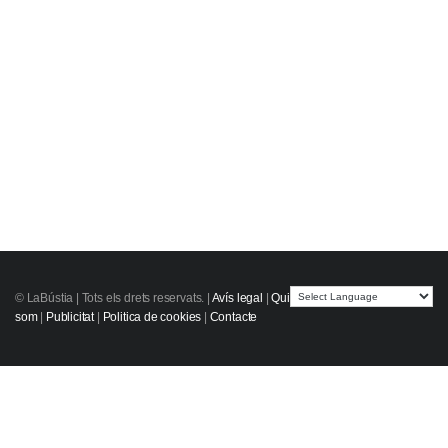
© LaBústia |
Tots els drets reservats.
|
Avís legal
|
Qui
som
|
Publicitat
|
Politica de cookies
|
Contacte