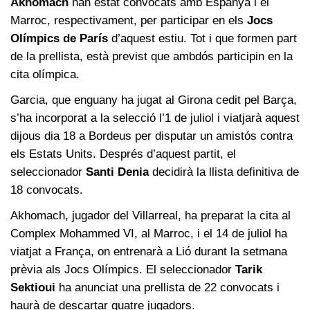
Akhomach
han estat convocats amb Espanya i el
Marroc, respectivament, per participar en els
Jocs
Olímpics de París
d’aquest estiu. Tot i que formen part
de la prellista, està previst que ambdós participin en la
cita olímpica.
Garcia, que enguany ha jugat al Girona cedit pel Barça,
s’ha incorporat a la selecció l’1 de juliol i viatjarà aquest
dijous dia 18 a Bordeus per disputar un amistós contra
els Estats Units. Després d’aquest partit, el
seleccionador
Santi Denia
decidirà la llista definitiva de
18 convocats.
Akhomach, jugador del Villarreal, ha preparat la cita al
Complex Mohammed VI, al Marroc, i el 14 de juliol ha
viatjat a França, on entrenarà a Lió durant la setmana
prèvia als Jocs Olímpics. El seleccionador
Tarik
Sektioui
ha anunciat una prellista de 22 convocats i
haurà de descartar quatre jugadors.