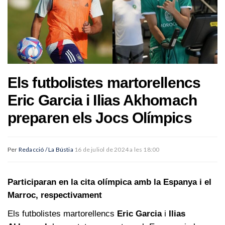
Els futbolistes martorellencs
Eric Garcia i Ilias Akhomach
preparen els Jocs Olímpics
Per
Redacció / La Bústia
16 de juliol de 2024 a les 18:00
Participaran en la cita olímpica amb la Espanya i el
Marroc, respectivament
Els futbolistes martorellencs
Eric Garcia
i
Ilias