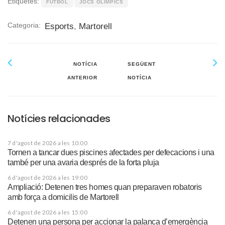
Etiquetes:
FÚTBOL
JOCS OLÍMPICS
Categoria:
Esports
,
Martorell
NOTÍCIA
SEGÜENT
ANTERIOR
NOTÍCIA
Notícies relacionades
7 d'agost de 2026 a les 10:00
Tornen a tancar dues piscines afectades per defecacions i una
també per una avaria després de la forta pluja
6 d'agost de 2026 a les 19:00
Ampliació: Detenen tres homes quan preparaven robatoris
amb força a domicilis de Martorell
6 d'agost de 2026 a les 15:00
Detenen una persona per accionar la palanca d’emergència