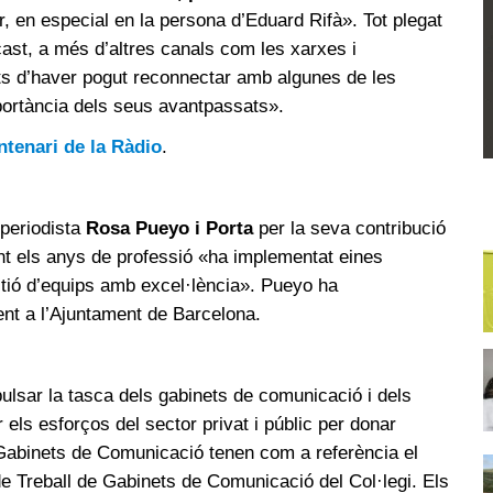
r, en especial en la persona d’Eduard Rifà». Tot plegat
cast, a més d’altres canals com les xarxes i
ts d’haver pogut reconnectar amb algunes de les
portància dels seus avantpassats».
entenari de la Ràdio
.
 periodista
Rosa Pueyo i Porta
per la seva contribució
nt els anys de professió «ha implementat eines
stió d’equips amb excel·lència». Pueyo ha
nt a l’Ajuntament de Barcelona.
pulsar la tasca dels gabinets de comunicació i dels
 els esforços del sector privat i públic per donar
 Gabinets de Comunicació tenen com a referència el
e Treball de Gabinets de Comunicació del Col·legi. Els