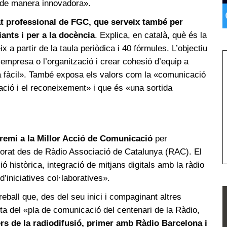
 de manera innovadora».
at professional de FGC, que serveix també per
ants i per a la docència
. Explica, en català, què és la
x a partir de la taula periòdica i 40 fórmules. L’objectiu
l’empresa o l’organització i crear cohesió d’equip a
a fàcil». També exposa els valors com la «comunicació
ració i el reconeixement» i que és «una sortida
remi a la Millor Acció de Comunicació
per
borat des de Ràdio Associació de Catalunya (RAC). El
ó històrica, integració de mitjans digitals amb la ràdio
 d’iniciatives col·laboratives».
eball que, des del seu inici i compaginant altres
ta del «pla de comunicació del centenari de la Ràdio,
oners de la radiodifusió, primer amb Ràdio Barcelona i