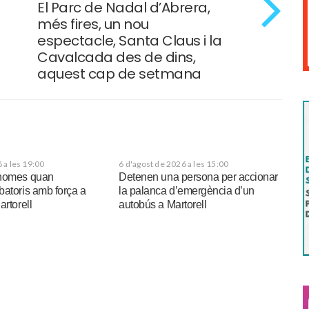
El Parc de Nadal d’Abrera,
més fires, un nou
espectacle, Santa Claus i la
Cavalcada des de dins,
aquest cap de setmana
 a les 19:00
6 d'agost de 2026 a les 15:00
 homes quan
Detenen una persona per accionar
batoris amb força a
la palanca d’emergència d’un
artorell
autobús a Martorell