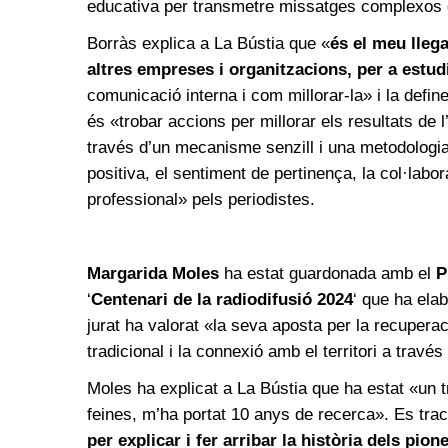
educativa per transmetre missatges complexos
Borràs explica a La Bústia que «
és el meu lleg
altres empreses i organitzacions, per a estudi
comunicació interna i com millorar-la» i la definei
és «trobar accions per millorar els resultats de 
través d’un mecanisme senzill i una metodologi
positiva, el sentiment de pertinença, la col·labo
professional» pels periodistes.
Margarida Moles
ha estat guardonada amb el
P
‘
Centenari de la radiodifusió 2024
‘ que ha ela
jurat ha valorat «la seva aposta per la recuperaci
tradicional i la connexió amb el territori a través
Moles ha explicat a La Bústia que ha estat «un tr
feines, m’ha portat 10 anys de recerca». Es trac
per explicar i fer arribar la història dels pi