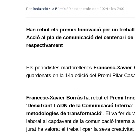
Per
Redacció / La Bústia
20 de desembre de 2024 a les 7:00
Han rebut els premis Innovació per un treball
Acció al pla de comunicació del centenari de 
respectivament
Els periodistes martorellencs
Francesc-Xavier 
guardonats en la 14a edició del Premi Pilar Ca
Francesc-Xavier Borràs
ha rebut el
Premi Inn
‘
Desxifrant l’ADN de la Comunicació Interna: 
metodologies de transformació
‘. El va fer du
laboral al capdavant de la comunicació interna a
jurat ha valorat el treball «per la seva creativitat