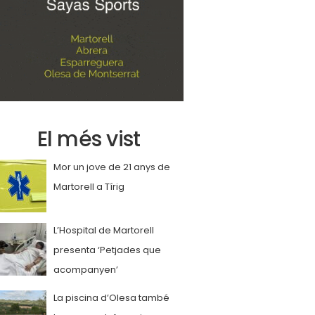
El més vist
Mor un jove de 21 anys de
Martorell a Tírig
L’Hospital de Martorell
presenta ‘Petjades que
acompanyen’
La piscina d’Olesa també