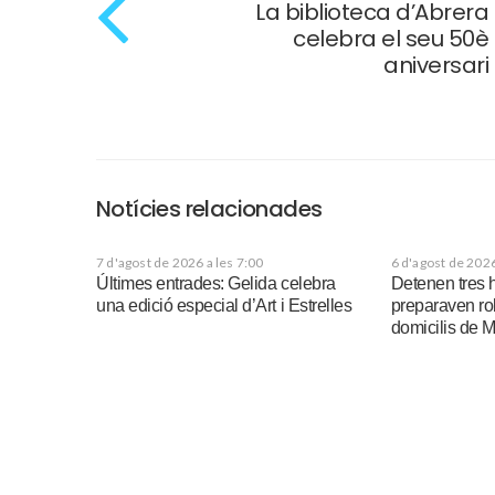
La biblioteca d’Abrera
celebra el seu 50è
aniversari
Notícies relacionades
7 d'agost de 2026 a les 7:00
6 d'agost de 2026
Últimes entrades: Gelida celebra
Detenen tres
una edició especial d’Art i Estrelles
preparaven ro
domicilis de M