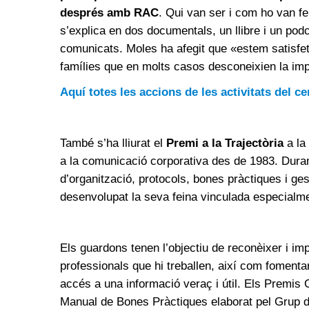
després amb RAC
. Qui van ser i com ho van fe
s’explica en dos documentals, un llibre i un pod
comunicats. Moles ha afegit que «estem satisfe
famílies que en molts casos desconeixien la im
Aquí totes les accions de les activitats del c
També s’ha lliurat el
Premi a la Trajectòria
a la
a la comunicació corporativa des de 1983. Dura
d’organització, protocols, bones pràctiques i ge
desenvolupat la seva feina vinculada especialme
Els guardons tenen l’objectiu de reconèixer i im
professionals que hi treballen, així com fomentar
accés a una informació veraç i útil. Els Premis
Manual de Bones Pràctiques elaborat pel Grup d