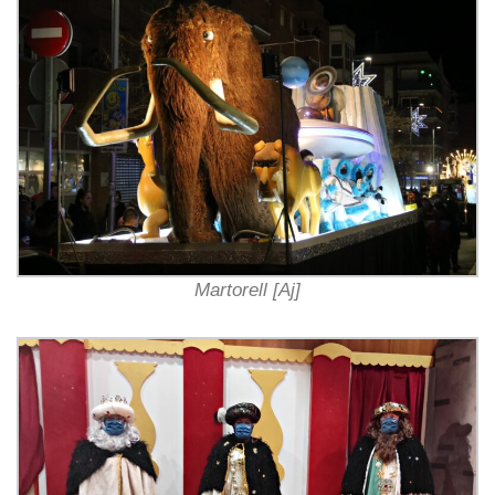
Martorell [Aj]