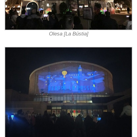
Olesa [La Bústia]