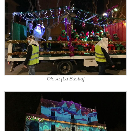
Olesa [La Bústia]