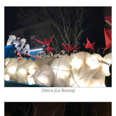
Olesa [La Bústia]