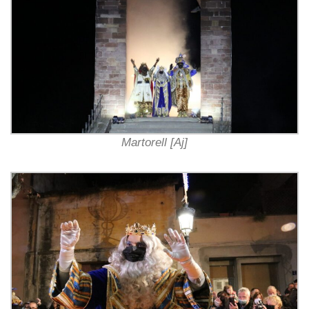
Martorell [Aj]