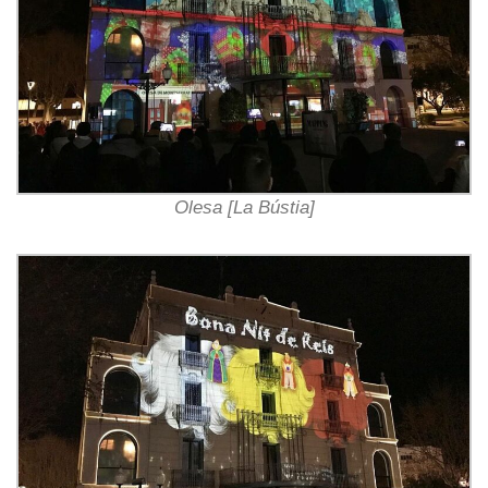
Olesa [La Bústia]