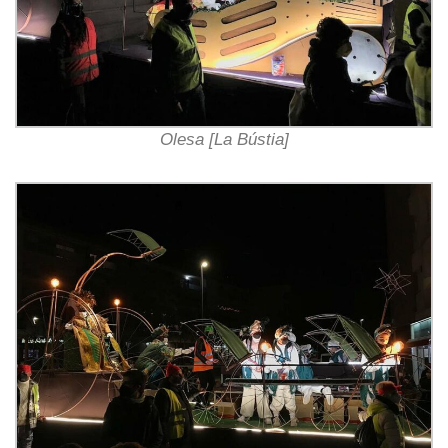
Olesa [La Bústia]