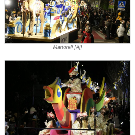
Martorell [Aj]