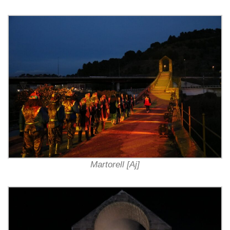
Martorell [Aj]