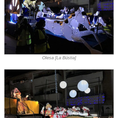
Olesa [La Bústia]