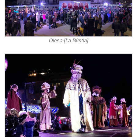
Olesa [La Bústia]