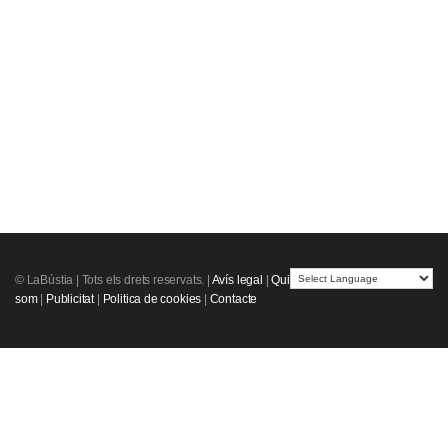
© LaBústia |
Tots els drets reservats.
|
Avís legal
|
Qui
som
|
Publicitat
|
Politica de cookies
|
Contacte