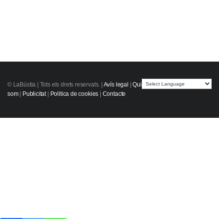
© LaBústia |
Tots els drets reservats.
|
Avís legal
|
Qui
som
|
Publicitat
|
Politica de cookies
|
Contacte