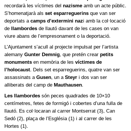
recordarà les víctimes del
nazisme
amb un acte públic.
S’homenatjarà als
set esparreguerins
que van ser
deportats a
camps d’extermini naz
i amb la col·locació
de
llambordes
de llautó davant de les cases on van
viure abans de l’empresonament o la deportació.
L’Ajuntament s’acull al projecte impulsat per l’artista
alemany
Gunter Demnig
, que pretén crear
petits
monuments
en memòria de les
víctimes de
l’holocaust
. Dels set esparreguerins, quatre van ser
assassinats a
Gusen
, un a
Steyr
i dos van ser
alliberats del camp de
Mauthausen
.
Les llambordes
són peces quadrades de 10×10
centímetres, fetes de formigó i cobertes d’una fulla de
llautó. Es col·locaran al carrer Montserrat (3), Can
Sedó (2), plaça de l’Església (1) i al carrer de les
Hortes (1).