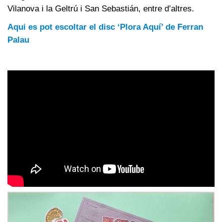
Vilanova i la Geltrú i San Sebastián, entre d’altres.
Aqui es pot escoltar el disc ‘Plora Aquí’ de Ferran
Palau