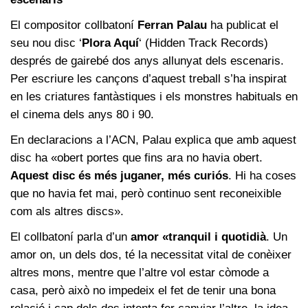
El compositor collbatoní
Ferran Palau
ha publicat el
seu nou disc ‘
Plora Aquí
‘ (Hidden Track Records)
després de gairebé dos anys allunyat dels escenaris.
Per escriure les cançons d’aquest treball s’ha inspirat
en les criatures fantàstiques i els monstres habituals en
el cinema dels anys 80 i 90.
En declaracions a l’ACN, Palau explica que amb aquest
disc ha «obert portes que fins ara no havia obert.
Aquest disc és més juganer, més curiós
. Hi ha coses
que no havia fet mai, però continuo sent reconeixible
com als altres discs».
El collbatoní parla d’un
amor «tranquil i quotidià
. Un
amor on, un dels dos, té la necessitat vital de conèixer
altres mons, mentre que l’altre vol estar còmode a
casa, però això no impedeix el fet de tenir una bona