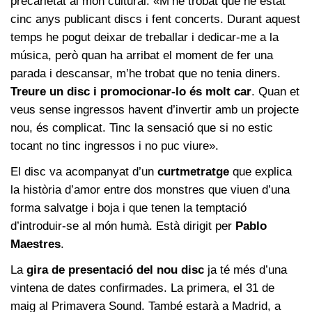
precarietat al món cultural: «M’he trobat que he estat
cinc anys publicant discs i fent concerts. Durant aquest
temps he pogut deixar de treballar i dedicar-me a la
música, però quan ha arribat el moment de fer una
parada i descansar, m’he trobat que no tenia diners.
Treure un disc i promocionar-lo és molt car
. Quan et
veus sense ingressos havent d’invertir amb un projecte
nou, és complicat. Tinc la sensació que si no estic
tocant no tinc ingressos i no puc viure».
El disc va acompanyat d’un
curtmetratge
que explica
la història d’amor entre dos monstres que viuen d’una
forma salvatge i boja i que tenen la temptació
d’introduir-se al món humà. Està dirigit per
Pablo
Maestres
.
La
gira de presentació del nou disc
ja té més d’una
vintena de dates confirmades. La primera, el 31 de
maig al Primavera Sound. També estarà a Madrid, a