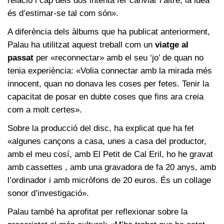
relació i cap dels dos intenta fer canviar l’altre, la idea
és d’estimar-se tal com són».
A diferència dels àlbums que ha publicat anteriorment,
Palau ha utilitzat aquest treball com un
viatge al
passat
per «reconnectar» amb el seu ‘jo’ de quan no
tenia experiència: «Volia connectar amb la mirada més
innocent, quan no donava les coses per fetes. Tenir la
capacitat de posar en dubte coses que fins ara creia
com a molt certes».
Sobre la producció del disc, ha explicat que ha fet
«algunes cançons a casa, unes a casa del productor,
amb el meu cosí, amb El Petit de Cal Eril, ho he gravat
amb cassettes , amb una gravadora de fa 20 anys, amb
l’ordinador i amb micròfons de 20 euros. És un collage
sonor d’investigació».
Palau també ha aprofitat per reflexionar sobre la