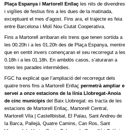
Plaça Espanya i Martorell Enllaç
les nits de divendres
i vigílies de festius fins a les dues de la matinada,
exceptuant el mes d’agost. Fins ara, el trajecte es feia
entre Barcelona i Molí Nou Ciutat Cooperativa.
Fins a Martorell arribaran els trens que tenen sortida a
les 00.20h i a les 01.20h des de Plaça Espanya, mentre
que en sentit invers començaran el seu recorregut a les
0.18h i a les 01.18h. En ambdós casos, s’aturaran a
totes les parades intermèdies.
FGC ha explicat que l’ampliació del recorregut dels
quatre trens fins a Martorell Enllaç
permetrà ampliar e
servei a onze estacions de la línia Llobregat-Anoia
de cinc municipis
del Baix Llobregat: es tracta de les
estacions de Martorell Enllaç, Martorell Central,
Martorell Vila | Castellbisbal, El Palau, Sant Andreu de
la Barca, Pallejà, Quatre Camins, Can Ros, Sant