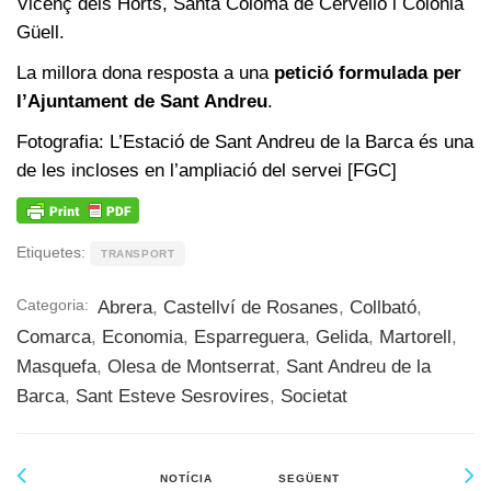
Vicenç dels Horts, Santa Coloma de Cervelló i Colònia
Güell.
La millora dona resposta a una
petició formulada per
l’Ajuntament de Sant Andreu
.
Fotografia: L’Estació de Sant Andreu de la Barca és una
de les incloses en l’ampliació del servei [FGC]
Etiquetes:
TRANSPORT
Categoria:
Abrera
,
Castellví de Rosanes
,
Collbató
,
Comarca
,
Economia
,
Esparreguera
,
Gelida
,
Martorell
,
Masquefa
,
Olesa de Montserrat
,
Sant Andreu de la
Barca
,
Sant Esteve Sesrovires
,
Societat
NOTÍCIA
SEGÜENT