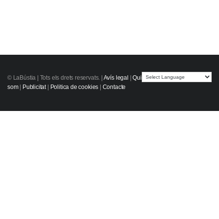
© LaBústia |
Tots els drets reservats.
|
Avís legal
|
Qui
som
|
Publicitat
|
Politica de cookies
|
Contacte