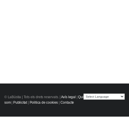
© LaBústia |
Tots els drets reservats.
|
Avís legal
|
Qui
som
|
Publicitat
|
Politica de cookies
|
Contacte