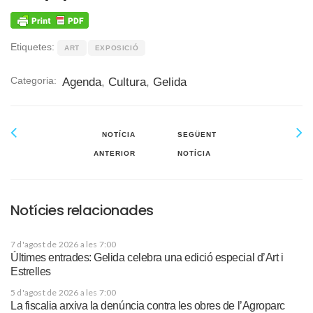
Etiquetes:
ART
EXPOSICIÓ
Categoria:
Agenda
,
Cultura
,
Gelida
NOTÍCIA
SEGÜENT
ANTERIOR
NOTÍCIA
Notícies relacionades
7 d'agost de 2026 a les 7:00
Últimes entrades: Gelida celebra una edició especial d’Art i
Estrelles
5 d'agost de 2026 a les 7:00
La fiscalia arxiva la denúncia contra les obres de l’Agroparc