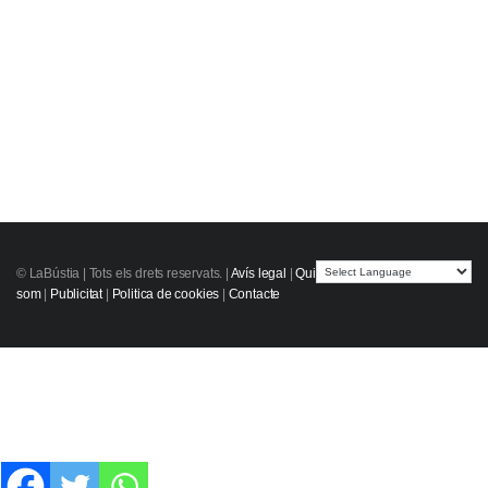
© LaBústia |
Tots els drets reservats.
|
Avís legal
|
Qui
som
|
Publicitat
|
Politica de cookies
|
Contacte