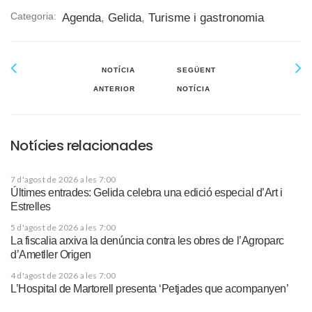
Categoria:
Agenda
,
Gelida
,
Turisme i gastronomia
NOTÍCIA
SEGÜENT
ANTERIOR
NOTÍCIA
Notícies relacionades
7 d'agost de 2026 a les 7:00
Últimes entrades: Gelida celebra una edició especial d’Art i
Estrelles
5 d'agost de 2026 a les 7:00
La fiscalia arxiva la denúncia contra les obres de l’Agroparc
d’Ametller Origen
4 d'agost de 2026 a les 7:00
L’Hospital de Martorell presenta ‘Petjades que acompanyen’