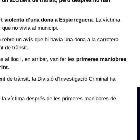
t un accident de trànsit, però després ho han
t violenta d’una dona a Esparreguera
. La víctima
i que no vivia al municipi.
n rebre un avís que hi havia una dona a la carretera
t de trànsit.
 al lloc i, en arribar, van fer les
primeres maniobres
int
.
t de trànsit, la Divisió d’Investigació Criminal ha
e la víctima després de les primeres maniobres de