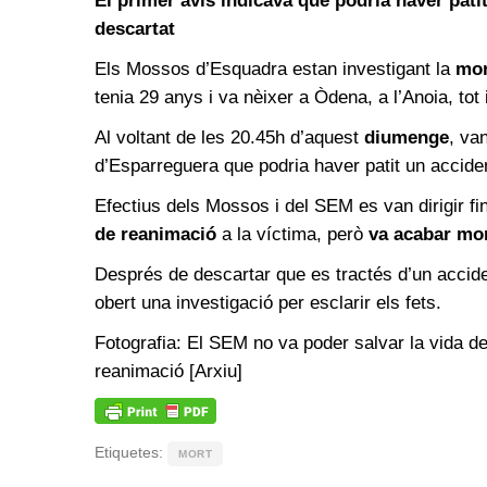
El primer avís indicava que podria haver pati
descartat
Els Mossos d’Esquadra estan investigant la
mor
tenia 29 anys i va nèixer a Òdena, a l’Anoia, tot 
Al voltant de les 20.45h d’aquest
diumenge
, va
d’Esparreguera que podria haver patit un acciden
Efectius dels Mossos i del SEM es van dirigir fins
de reanimació
a la víctima, però
va acabar mor
Després de descartar que es tractés d’un acciden
obert una investigació per esclarir els fets.
Fotografia: El SEM no va poder salvar la vida d
reanimació [Arxiu]
Etiquetes:
MORT