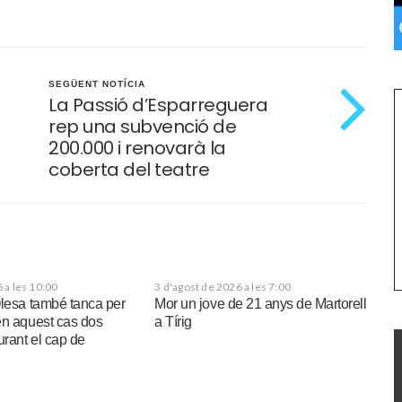
SEGÜENT NOTÍCIA
La Passió d’Esparreguera
rep una subvenció de
200.000 i renovarà la
coberta del teatre
 a les 10:00
3 d'agost de 2026 a les 7:00
Olesa també tanca per
Mor un jove de 21 anys de Martorell
en aquest cas dos
a Tírig
urant el cap de