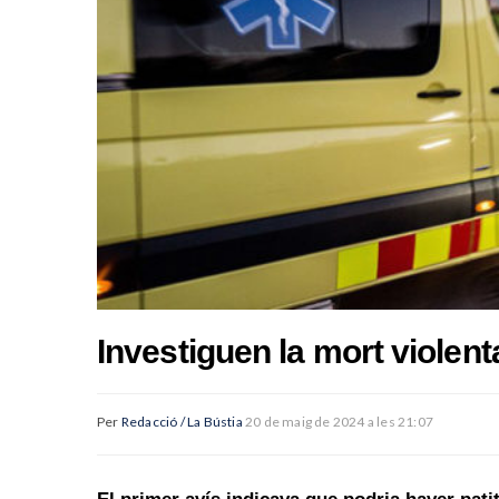
Investiguen la mort violen
Per
Redacció / La Bústia
20 de maig de 2024 a les 21:07