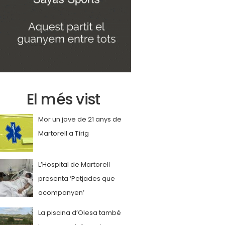
El més vist
Mor un jove de 21 anys de
Martorell a Tírig
L’Hospital de Martorell
presenta ‘Petjades que
acompanyen’
La piscina d’Olesa també