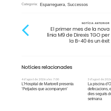
Categoria:
Esparreguera
,
Successos
NOTÍCIA ANTERIOR
El primer mes de la nova
línia M9 de Direxis TGO per
la B-40 és un èxit
Notícies relacionades
4 d'agost de 2026 a les 7:00
3 d'agost de 2026
L’Hospital de Martorell presenta
La piscina d’
‘Petjades que acompanyen’
defecacions, 
dies seguits d
setmana