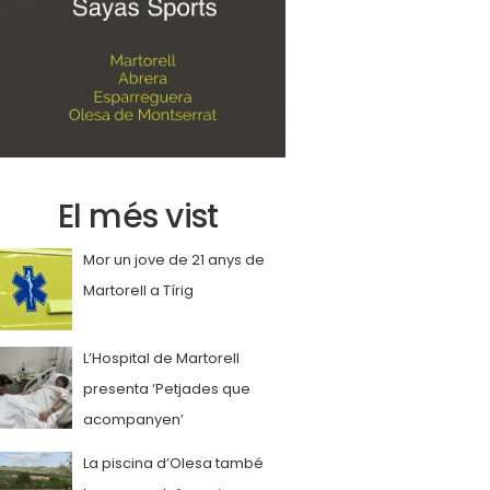
El més vist
Mor un jove de 21 anys de
Martorell a Tírig
L’Hospital de Martorell
presenta ‘Petjades que
acompanyen’
La piscina d’Olesa també