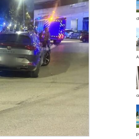
d
A
a
p