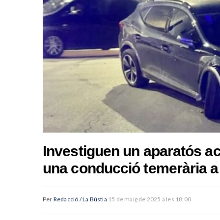
Investiguen un aparatós ac
una conducció temerària a 
Per
Redacció / La Bústia
15 de maig de 2025 a les 18:00