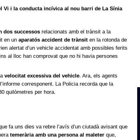
l Vi i la conducta incívica al nou barri de La Sínia
en dos successos
relacionats amb el trànsit a la
nit en un
aparatós accident de trànsit
en la rotonda de
vien alertat d’un vehicle accidentat amb possibles ferits
fins al lloc han comprovat que no hi havia persones
na
velocitat excessiva del vehicle
. Ara, els agents
r l’informe corresponent. La Policia recorda que la
30 quilòmetres per hora.
que fa uns dies va rebre l’avís d’un ciutadà avisant que
anera
temerària amb una persona al maleter
que,