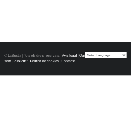
© LaBústia |
Tots els drets reservats.
|
Avís legal
|
Qui
som
|
Publicitat
|
Politica de cookies
|
Contacte