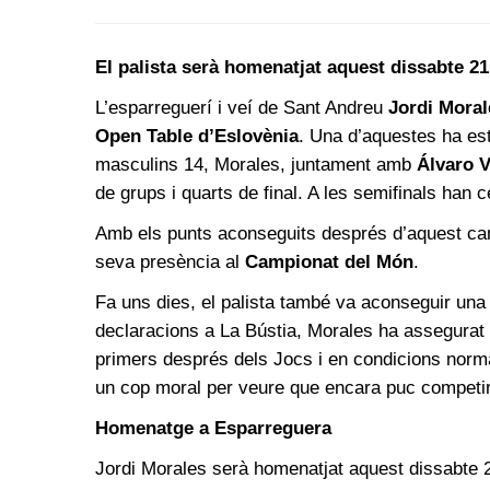
El palista serà homenatjat aquest dissabte 2
L’esparreguerí i veí de Sant Andreu
Jordi Moral
Open Table d’Eslovènia
. Una d’aquestes ha est
masculins 14, Morales, juntament amb
Álvaro V
de grups i quarts de final. A les semifinals han 
Amb els punts aconseguits després d’aquest cam
seva presència al
Campionat del Món
.
Fa uns dies, el palista també va aconseguir un
declaracions a La Bústia, Morales ha assegurat 
primers després dels Jocs i en condicions norma
un cop moral per veure que encara puc competir
Homenatge a Esparreguera
Jordi Morales serà homenatjat aquest dissabte 2