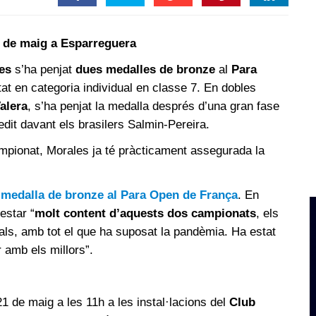
1 de maig a Esparreguera
es
s’ha penjat
dues medalles de bronze
al
Para
at en categoria individual en classe 7. En dobles
alera
, s’ha penjat la medalla després d’una gran fase
cedit davant els brasilers Salmin-Pereira.
pionat, Morales ja té pràcticament assegurada la
a
medalla de bronze al Para Open de França
. En
estar “
molt content d’aquests dos campionats
, els
ls, amb tot el que ha suposat la pandèmia. Ha estat
 amb els millors”.
1 de maig a les 11h a les instal·lacions del
Club