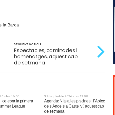
e la Barca
SEGÜENT NOTÍCIA
Espectacles, caminades i
homenatges, aquest cap
de setmana
026 a les 18:00
31 de juliol de 2026 a les 12:00
l celebra la primera
Agenda: Nits a les piscines i l’Aplec
 Summer League
dels Àngels a Castellví, aquest cap
de setmana