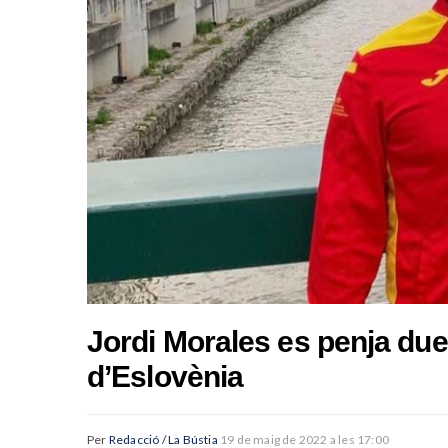
Jordi Morales es penja due
d’Eslovènia
Per
Redacció / La Bústia
19 de maig de 2022 a les 17:00