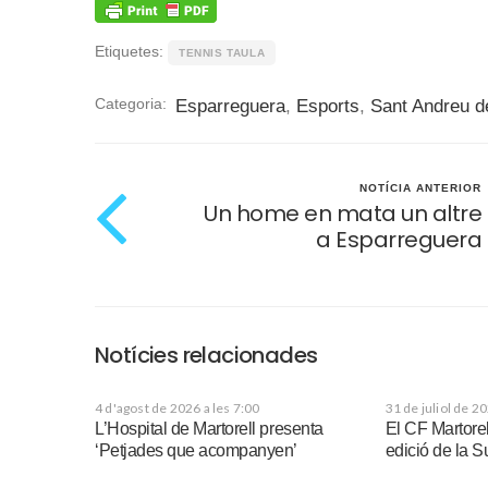
Etiquetes:
TENNIS TAULA
Categoria:
Esparreguera
,
Esports
,
Sant Andreu d
NOTÍCIA ANTERIOR
Un home en mata un altre
a Esparreguera
Notícies relacionades
4 d'agost de 2026 a les 7:00
31 de juliol de 2
L’Hospital de Martorell presenta
El CF Martorel
‘Petjades que acompanyen’
edició de la