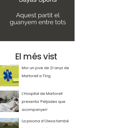
El més vist
Mor un jove de 21 anys de
Martorell a Tírig
L’Hospital de Martorell
presenta ‘Petjades que
acompanyen’
La piscina d’Olesa també