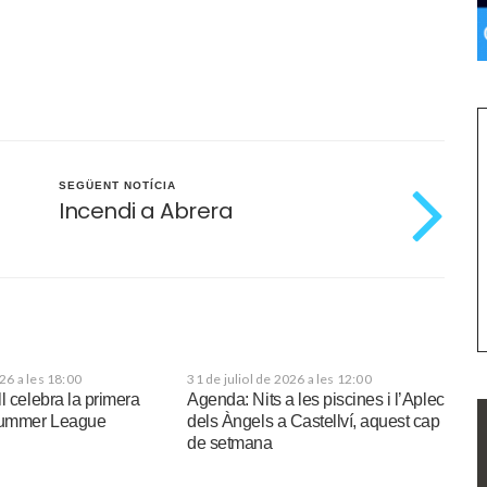
SEGÜENT NOTÍCIA
Incendi a Abrera
026 a les 18:00
31 de juliol de 2026 a les 12:00
l celebra la primera
Agenda: Nits a les piscines i l’Aplec
 Summer League
dels Àngels a Castellví, aquest cap
de setmana