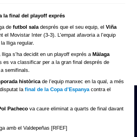
 la final del playoff exprés
iga de
futbol sala
després que el seu equip, el
Viña
 el Movistar Inter (3-3). L’empat afavoria a l’equip
a lliga regular.
 lliga s’ha decidit en un playoff exprés a
Màlaga
s es va classificar per a la gran final després de
a semifinals.
porada històrica
de l’equip manxec en la qual, a més
 disputat la
final de la Copa d’Espanya
contra el
Pol Pacheco
va caure eliminat a quarts de final davant
lliga amb el Valdepeñas [RFEF]