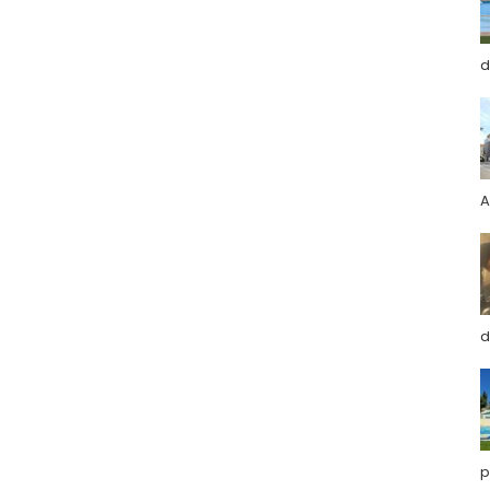
d
A
d
p