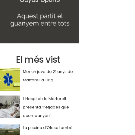
El més vist
Mor un jove de 21 anys de
Martorell a Tírig
L’Hospital de Martorell
presenta ‘Petjades que
acompanyen’
La piscina d’Olesa també