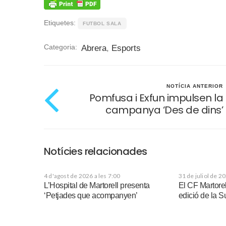
Etiquetes:
FUTBOL SALA
Categoria:
Abrera
,
Esports
NOTÍCIA ANTERIOR
Pomfusa i Exfun impulsen la
campanya ‘Des de dins’
Notícies relacionades
4 d'agost de 2026 a les 7:00
31 de juliol de 2
L’Hospital de Martorell presenta
El CF Martorel
‘Petjades que acompanyen’
edició de la