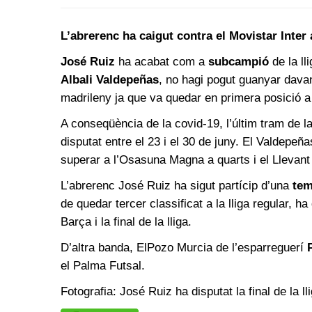
L’abrerenc ha caigut contra el Movistar Inter a
José Ruiz
ha acabat com a
subcampió
de la ll
Albali Valdepeñas
, no hagi pogut guanyar davant
madrileny ja que va quedar en primera posició a l
A conseqüència de la covid-19, l’últim tram de la
disputat entre el 23 i el 30 de juny. El Valdepeña
superar a l’Osasuna Magna a quarts i el Llevant 
L’abrerenc José Ruiz ha sigut partícip d’una
tem
de quedar tercer classificat a la lliga regular, ha
Barça i la final de la lliga.
D’altra banda, ElPozo Murcia de l’esparreguerí
el Palma Futsal.
Fotografia: José Ruiz ha disputat la final de la 