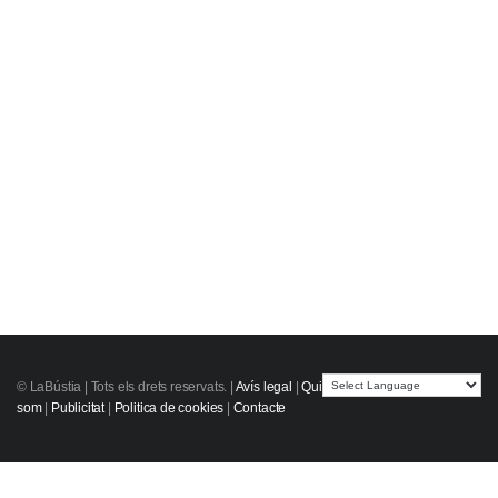
© LaBústia |
Tots els drets reservats.
|
Avís legal
|
Qui
som
|
Publicitat
|
Politica de cookies
|
Contacte