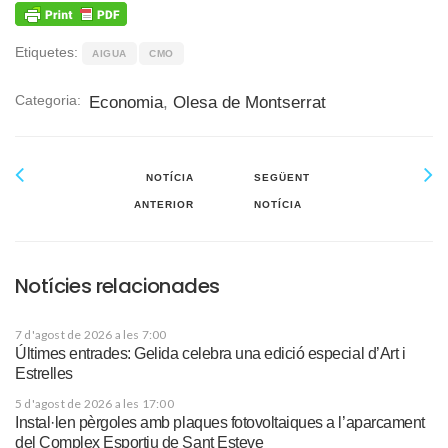
Etiquetes:
AIGUA
CMO
Categoria:
Economia
,
Olesa de Montserrat
NOTÍCIA
SEGÜENT
ANTERIOR
NOTÍCIA
Notícies relacionades
7 d'agost de 2026 a les 7:00
Últimes entrades: Gelida celebra una edició especial d’Art i
Estrelles
5 d'agost de 2026 a les 17:00
Instal·len pèrgoles amb plaques fotovoltaiques a l’aparcament
del Complex Esportiu de Sant Esteve