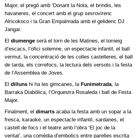
Major, el pregó amb ‘Donant la Nota, el brindis, les
havaneres, el concert amb el grup sesrovirenc
Alricokoco i la Gran Empalmada amb el gelidenc DJ
Jangar.
El
diumenge
serà el torn de les Matines, el torneig
d’escacs, l’ofici solemne, un espectacle infantil, el ball
vermut, la concentració de les colles castelleres, el ball
de tarda, els correfocs, la lectura dels versots i la festa
de l’Assemblea de Joves.
El
dilluns
hi ha les gimcanes, la
Funimetrada
, la
Barraka Diabòlica, l’Orquestra Rosaleda i ball de Festa
Major.
Finalment, el
dimarts
acaba la festa amb un sopar a la
fresca, karaoke, un espectacle infantil, sardanes, el
castell de focs i el teatre amb l’obra ‘El joc de la
veritat’, una comèdia d’embolics entre parelles escrita