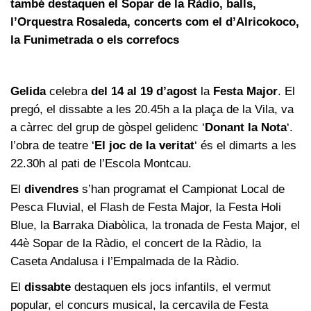
també destaquen el Sopar de la Ràdio, balls,
l’Orquestra Rosaleda, concerts com el d’Alricokoco,
la Funimetrada o els correfocs
Gelida
celebra
del 14 al 19 d’agost
la
Festa Major
. El
pregó, el dissabte a les 20.45h a la plaça de la Vila, va
a càrrec del grup de gòspel gelidenc ‘
Donant la Nota
‘.
l’obra de teatre ‘
El joc de la veritat
‘ és el dimarts a les
22.30h al pati de l’Escola Montcau.
El
divendres
s’han programat el Campionat Local de
Pesca Fluvial, el Flash de Festa Major, la Festa Holi
Blue, la Barraka Diabòlica, la tronada de Festa Major, el
44è Sopar de la Ràdio, el concert de la Ràdio, la
Caseta Andalusa i l’Empalmada de la Ràdio.
El
dissabte
destaquen els jocs infantils, el vermut
popular, el concurs musical, la cercavila de Festa