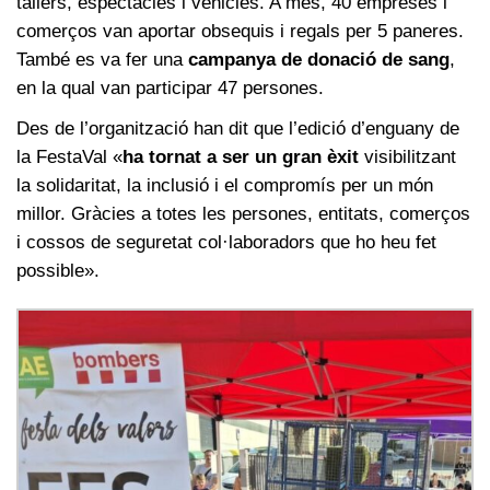
tallers, espectacles i vehicles. A més, 40 empreses i
comerços van aportar obsequis i regals per 5 paneres.
També es va fer una
campanya de donació de sang
,
en la qual van participar 47 persones.
Des de l’organització han dit que l’edició d’enguany de
la FestaVal «
ha tornat a ser un gran èxit
visibilitzant
la solidaritat, la inclusió i el compromís per un món
millor. Gràcies a totes les persones, entitats, comerços
i cossos de seguretat col·laboradors que ho heu fet
possible».