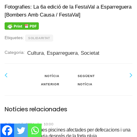
Fotografies: La 6a edició de la FestaVal a Esparreguera
[Bombers Amb Causa / FestaVal]
Etiquetes:
SOLIDARITAT
Categoria:
Cultura
,
Esparreguera
,
Societat
NOTÍCIA
SEGÜENT
ANTERIOR
NOTÍCIA
Notícies relacionades
7 d'agost de 2026 a les 10:00
Tornen a tancar dues piscines afectades per defecacions i una
també per una avaria després de la forta pluja