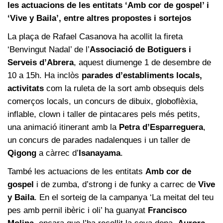
les actuacions de les entitats ‘Amb cor de gospel’ i
‘Vive y Baila’, entre altres propostes i sortejos
La plaça de Rafael Casanova ha acollit la fireta
‘Benvingut Nadal’ de l’
Associació de Botiguers i
Serveis d’Abrera
, aquest diumenge 1 de desembre de
10 a 15h. Ha inclòs
parades d’establiments locals,
activitats
com la ruleta de la sort amb obsequis dels
comerços locals, un concurs de dibuix, globoflèxia,
inflable, clown i taller de pintacares pels més petits,
una animació itinerant amb la
Petra d’Esparreguera
,
un concurs de parades nadalenques i un taller de
Qigong
a càrrec d’
Isanayama
.
També les actuacions de les entitats
Amb cor de
gospel
i de zumba, d’strong i de funky a carrec de
Vive
y Baila
. En el sorteig de la campanya ‘La meitat del teu
pes amb pernil ibèric i oli’ ha guanyat
Francisco