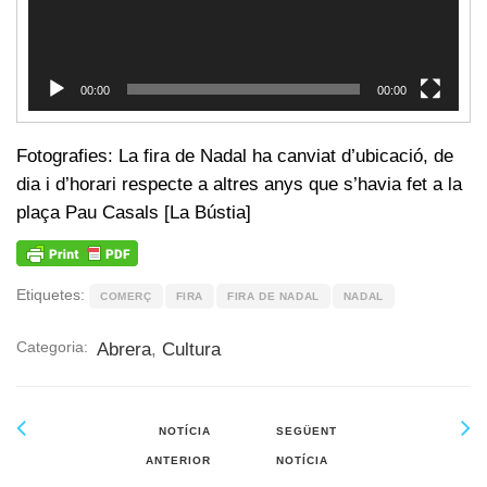
00:00
00:00
Fotografies: La fira de Nadal ha canviat d’ubicació, de
dia i d’horari respecte a altres anys que s’havia fet a la
plaça Pau Casals [La Bústia]
Etiquetes:
COMERÇ
FIRA
FIRA DE NADAL
NADAL
Categoria:
Abrera
,
Cultura
NOTÍCIA
SEGÜENT
ANTERIOR
NOTÍCIA