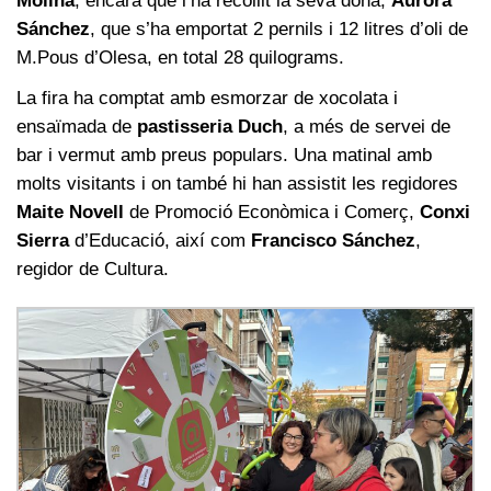
Molina
, encara que l’ha recollit la seva dona,
Aurora
Sánchez
, que s’ha emportat 2 pernils i 12 litres d’oli de
M.Pous d’Olesa, en total 28 quilograms.
La fira ha comptat amb esmorzar de xocolata i
ensaïmada de
pastisseria Duch
, a més de servei de
bar i vermut amb preus populars. Una matinal amb
molts visitants i on també hi han assistit les regidores
Maite Novell
de Promoció Econòmica i Comerç,
Conxi
Sierra
d’Educació, així com
Francisco Sánchez
,
regidor de Cultura.